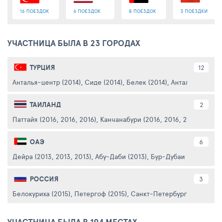
16 ПОЕЗДОК
6 ПОЕЗДОК
8 ПОЕЗДОК
3 ПОЕЗДКИ
УЧАСТНИЦА БЫЛА В 23 ГОРОДАХ
ТУРЦИЯ
12
Анталья-центр (2014)
,
Сиде (2014)
,
Белек (2014)
,
Анталия (2014)
,
ТАИЛАНД
2
Паттайя (2016, 2016, 2016)
,
Канчанабури (2016, 2016, 2016)
ОАЭ
6
Дейра (2013, 2013, 2013)
,
Абу-Даби (2013)
,
Бур-Дубаи (2013)
,
Пал
РОССИЯ
3
Белокуриха (2015)
,
Петергоф (2015)
,
Санкт-Петербург (1991)
УЧАСТНИЦА БЫЛА В 194 МЕСТАХ