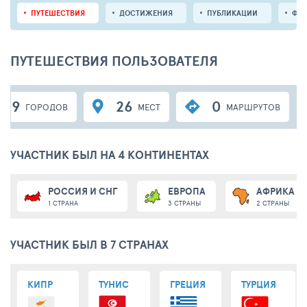
ПУТЕШЕСТВИЯ
ДОСТИЖЕНИЯ
ПУБЛИКАЦИИ
ФО
ПУТЕШЕСТВИЯ ПОЛЬЗОВАТЕЛЯ
19
26
0
ГОРОДОВ
МЕСТ
МАРШРУТОВ
УЧАСТНИК БЫЛ НА 4 КОНТИНЕНТАХ
РОССИЯ И СНГ
ЕВРОПА
АФРИКА
1 СТРАНА
3 СТРАНЫ
2 СТРАНЫ
УЧАСТНИК БЫЛ В 7 СТРАНАХ
КИПР
ТУНИС
ГРЕЦИЯ
ТУРЦИЯ