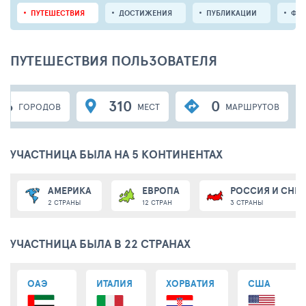
ПУТЕШЕСТВИЯ
ДОСТИЖЕНИЯ
ПУБЛИКАЦИИ
ФО
ПУТЕШЕСТВИЯ ПОЛЬЗОВАТЕЛЯ
36
310
0
ГОРОДОВ
МЕСТ
МАРШРУТОВ
УЧАСТНИЦА БЫЛА НА 5 КОНТИНЕНТАХ
АМЕРИКА
ЕВРОПА
РОССИЯ И СНГ
2 СТРАНЫ
12 СТРАН
3 СТРАНЫ
УЧАСТНИЦА БЫЛА В 22 СТРАНАХ
ОАЭ
ИТАЛИЯ
ХОРВАТИЯ
США