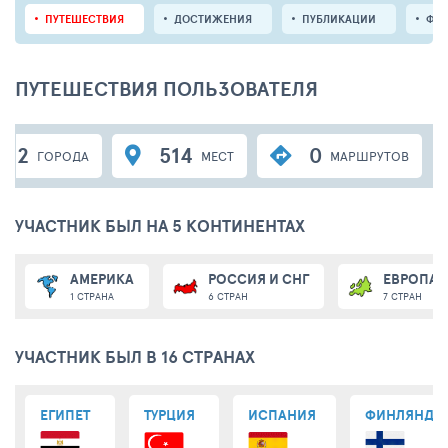
ПУТЕШЕСТВИЯ
ДОСТИЖЕНИЯ
ПУБЛИКАЦИИ
ФО
ПУТЕШЕСТВИЯ ПОЛЬЗОВАТЕЛЯ
122
514
0
ГОРОДА
МЕСТ
МАРШРУТОВ
УЧАСТНИК БЫЛ НА 5 КОНТИНЕНТАХ
АМЕРИКА
РОССИЯ И СНГ
ЕВРОПА
1 СТРАНА
6 СТРАН
7 СТРАН
УЧАСТНИК БЫЛ В 16 СТРАНАХ
ЕГИПЕТ
ТУРЦИЯ
ИСПАНИЯ
ФИНЛЯНДИ