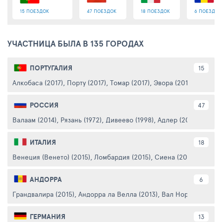
15 ПОЕЗДОК
47 ПОЕЗДОК
18 ПОЕЗДОК
6 ПОЕЗДОК
УЧАСТНИЦА БЫЛА В 135 ГОРОДАХ
ПОРТУГАЛИЯ
15
Алкобаса (2017)
,
Порту (2017)
,
Томар (2017)
,
Эвора (2017)
,
Лиссабо
РОССИЯ
47
Валаам (2014)
,
Рязань (1972)
,
Дивеево (1998)
,
Адлер (2004)
,
Тебер
ИТАЛИЯ
18
Венеция (Венето) (2015)
,
Ломбардия (2015)
,
Сиена (2010)
,
- (2015
АНДОРРА
6
Грандвалира (2015)
,
Андорра ла Велла (2013)
,
Вал Норд (2015)
,
В
ГЕРМАНИЯ
13