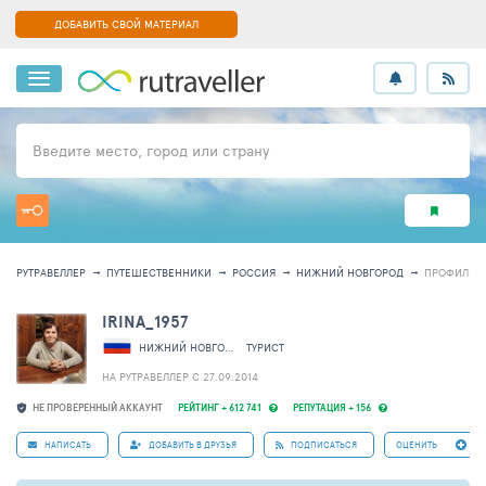
ДОБАВИТЬ СВОЙ МАТЕРИАЛ
Введите место, город или страну
РУТРАВЕЛЛЕР
ПУТЕШЕСТВЕННИКИ
РОССИЯ
НИЖНИЙ НОВГОРОД
ПРОФИЛЬ 8
IRINA_1957
НИЖНИЙ НОВГОРОД
ТУРИСТ
НА РУТРАВЕЛЛЕР C 27.09.2014
НЕ ПРОВЕРЕННЫЙ АККАУНТ
РЕЙТИНГ + 612 741
РЕПУТАЦИЯ + 156
НАПИСАТЬ
ДОБАВИТЬ В ДРУЗЬЯ
ПОДПИСАТЬСЯ
ОЦЕНИТЬ