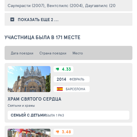
Саулкрасти (2007)
,
Вентспилс (2004)
,
Даугавпилс (2009)
,
Кулди
ПОКАЗАТЬ ЕЩЕ 2
...
УЧАСТНИЦА БЫЛА В 171 МЕСТЕ
Дата поездки
Страна поездки
Место
4.33
2014
ФЕВРАЛЬ
БАРСЕЛОНА
ХРАМ СВЯТОГО СЕРДЦА
Святыни и храмы
СЕМЬЕЙ С ДЕТЬМИ
БЫЛА 1 РАЗ
3.48