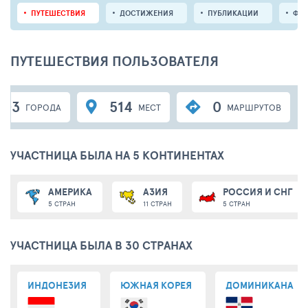
ПУТЕШЕСТВИЯ
ДОСТИЖЕНИЯ
ПУБЛИКАЦИИ
ФО
ПУТЕШЕСТВИЯ ПОЛЬЗОВАТЕЛЯ
203
514
0
ГОРОДА
МЕСТ
МАРШРУТОВ
УЧАСТНИЦА БЫЛА НА 5 КОНТИНЕНТАХ
АМЕРИКА
АЗИЯ
РОССИЯ И СНГ
5 СТРАН
11 СТРАН
5 СТРАН
УЧАСТНИЦА БЫЛА В 30 СТРАНАХ
ИНДОНЕЗИЯ
ЮЖНАЯ КОРЕЯ
ДОМИНИКАНА