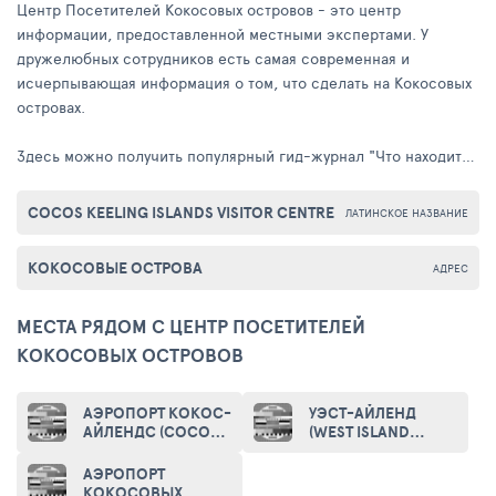
Центр Посетителей Кокосовых островов - это центр
информации, предоставленной местными экспертами. У
дружелюбных сотрудников есть самая современная и
исчерпывающая информация о том, что сделать на Кокосовых
островах.
Здесь можно получить популярный гид-журнал "Что находится
на". Они предлагают Бесплатную службу бронирования,
которая также доступна онлайн, 24 часа в день! Центр
COCOS KEELING ISLANDS VISITOR CENTRE
ЛАТИНСКОЕ НАЗВАНИЕ
Посетителя соседствует с Центром Общественных ресурсов в
Административном здании на Вест-Айленд
КОКОСОВЫЕ ОСТРОВА
АДРЕС
МЕСТА РЯДОМ С ЦЕНТР ПОСЕТИТЕЛЕЙ
КОКОСОВЫХ ОСТРОВОВ
АЭРОПОРТ КОКОС-
УЭСТ-АЙЛЕНД
АЙЛЕНДС (COCOS
(WEST ISLAND
ISLANDS AIRPORT)
COCOS ISLANDS)
АЭРОПОРТ
КОКОСОВЫХ