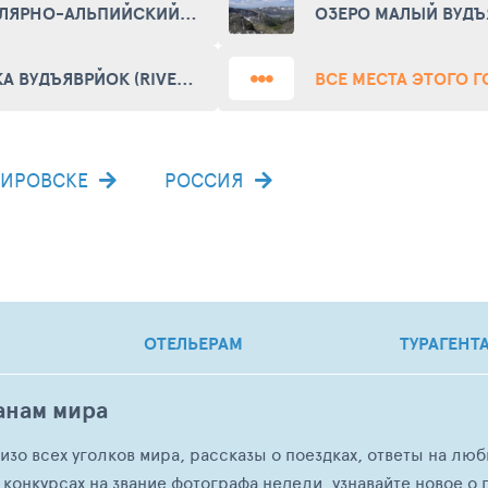
ПОЛЯРНО-АЛЬПИЙСКИЙ БОТАНИЧЕСКИЙ САД-ИНСТИТУТ (POLAR-ALPINE BOTANICAL GARDEN-INSTITUTE)
РЕКА ВУДЪЯВРЙОК (RIVER VUDYARVIJOK)
ВСЕ МЕСТА ЭТОГО 
КИРОВСКЕ
РОССИЯ
ОТЕЛЬЕРАМ
ТУРАГЕНТ
анам мира
о изо всех уголков мира, рассказы о поездках, ответы на 
 конкурсах на звание фотографа недели, узнавайте новое о г