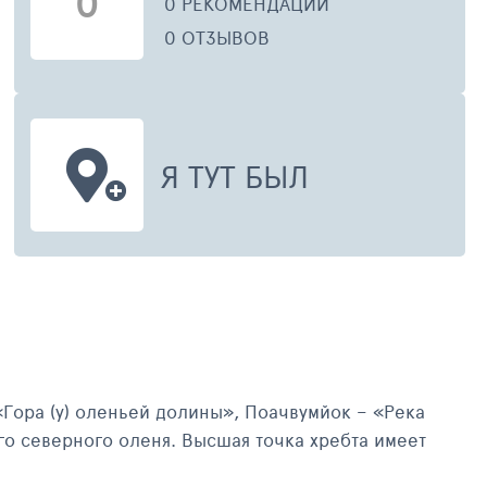
0
0 РЕКОМЕНДАЦИЙ
0 ОТЗЫВОВ
Я ТУТ БЫЛ
«Гора (у) оленьей долины», Поачвумйок – «Река
го северного оленя. Высшая точка хребта имеет