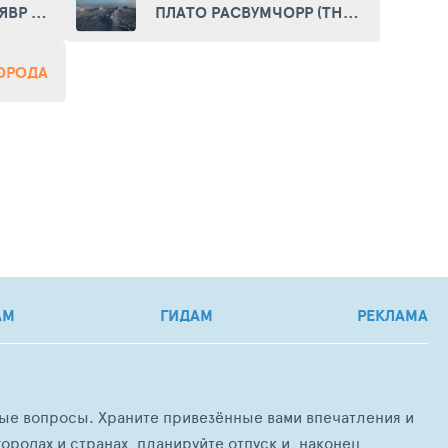
ОЗЕРО МАЛЫЙ ВУДЪЯВР (LAKE SMALL AND BIG WOODYAVR)
ПЛАТО РАСВУМЧОРР (THE PLATEAU RASVUMCHORR)
ГОРОДА
АМ
ГИДАМ
РЕКЛАМА
любые вопросы. Храните привезённые вами впечатления и
ородах и странах, планируйте отпуск и, наконец,