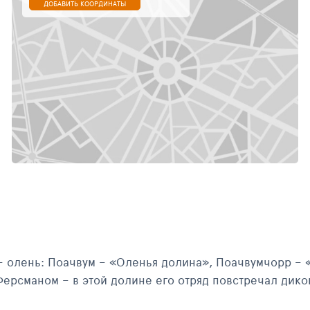
ДОБАВИТЬ КООРДИНАТЫ
– олень: Поачвум – «Оленья долина», Поачвумчорр – 
ерсманом – в этой долине его отряд повстречал дико