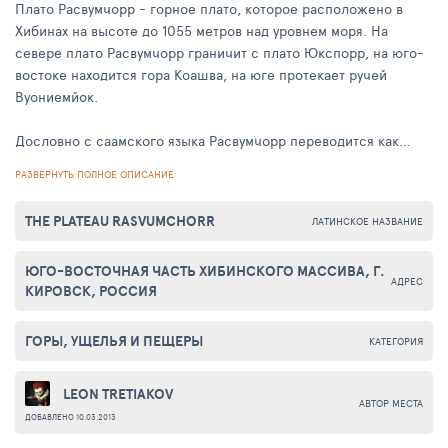
Плато Расвумчорр - горное плато, которое расположено в
Хибинах на высоте до 1055 метров над уровнем моря. На
севере плато Расвумчорр граничит с плато Юкспорр, на юго-
востоке находится гора Коашва, на юге протекает ручей
Вуониемйок.
Дословно с саамского языка Расвумчорр переводится как
"плоская травянистая гора". Известный геолог А.Б. Ферсман,
РАЗВЕРНУТЬ ПОЛНОЕ ОПИСАНИЕ
ежегодно изучая Хибины, в 1921 году сделан интереснейшее
открытие неизвестного науке зеленого апатита, а уже в
THE PLATEAU RASVUMCHORR
ЛАТИНСКОЕ НАЗВАНИЕ
последующем, в 1925 году профессор Лабунцов открыл
огромные залежи апатитов на склонах плато Расвумчорра.
ЮГО-ВОСТОЧНАЯ ЧАСТЬ ХИБИНСКОГО МАССИВА, Г.
АДРЕС
КИРОВСК, РОССИЯ
В 1962 году открытый на плато рудник был введен в
эксплуатацию, и за период его существования было добыто
более 500 млн. тонн руды, запасы же месторождения
ГОРЫ, УЩЕЛЬЯ И ПЕЩЕРЫ
КАТЕГОРИЯ
составляют на сегодняшний день более 40 млн. тонн.
LEON TRETIAKOV
Апатитовый рудник входит в систему ОАО "Апатит".
АВТОР МЕСТА
ДОБАВЛЕНО 10.03.2013