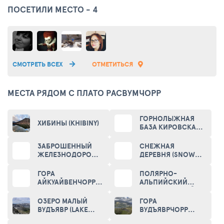
ПОСЕТИЛИ МЕСТО - 4
СМОТРЕТЬ ВСЕХ
ОТМЕТИТЬСЯ
МЕСТА РЯДОМ С ПЛАТО РАСВУМЧОРР
ГОРНОЛЫЖНАЯ
ХИБИНЫ (KHIBINY)
БАЗА КИРОВСКА
(KIROVSK)
ЗАБРОШЕННЫЙ
СНЕЖНАЯ
ЖЕЛЕЗНОДОРОЖНЫЙ
ДЕРЕВНЯ (SNOW
ВОКЗАЛ
VILLAGE)
(ABANDONED TRAIN
ГОРА
ПОЛЯРНО-
STATION)
АЙКУАЙВЕНЧОРР
АЛЬПИЙСКИЙ
(AJKUAJVENCHORR)
БОТАНИЧЕСКИЙ
САД-ИНСТИТУТ
ОЗЕРО МАЛЫЙ
ГОРА
(POLAR-ALPINE
ВУДЪЯВР (LAKE
ВУДЪЯВРЧОРР
BOTANICAL
SMALL AND BIG
(MOUNTAIN