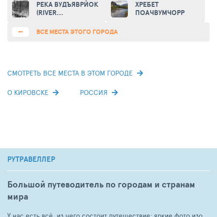
GARDEN-INSTITUTE)
WOODYAVR)
VYDAYVRCHORR)
РЕКА ВУДЪЯВРЙОК
ХРЕБЕТ
(RIVER
ПОАЧВУМЧОРР
VUDYARVIJOK)
ВСЕ МЕСТА ЭТОГО ГОРОДА
СМОТРЕТЬ ВСЕ МЕСТА В ЭТОМ ГОРОДЕ
О КИРОВСКЕ
РОССИЯ
РУТРАВЕЛЛЕР
Большой путеводитель по городам и странам
мира
У нас есть всё, из чего состоит путешествие: яркие фото изо