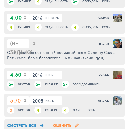
5-
4
5-
КУПАНИЕ
УЕДИНЕННОСТЬ
ОБОРУДОВАННОСТЬ
4.00
2016
03.10.18
СЕНТЯБРЬ
4
4
4
КУПАНИЕ
УЕДИНЕННОСТЬ
ОБОРУДОВАННОСТЬ
(НЕ
16.07.18
ЗАДАНО)
Отличный общественный песчаный пляж Сиди Бу Саида.
Есть кафе-бар с безалкогольными напитками, душ,
раздевалка, проложены деревянные дорожки. Основные
посетители - местное население. Людей много, но места
4.30
всем хватает. Вход в воду пологий, дно ровное, вода очень
2016
20.12.17
ИЮЛЬ
чистая. Камней нет совсем, чистый песок. На пляже почти
5-
5-
5-
ЧИСТОТА
КУПАНИЕ
ОБОРУДОВАННОСТЬ
идеальная чистота. Очень красивый пейзаж. Рекомендую к
посещению.
3.70
2005
08.09.17
ИЮЛЬ
3
4
4
ЧИСТОТА
КУПАНИЕ
УЕДИНЕННОСТЬ
СМОТРЕТЬ ВСЕ
ОЦЕНИТЬ