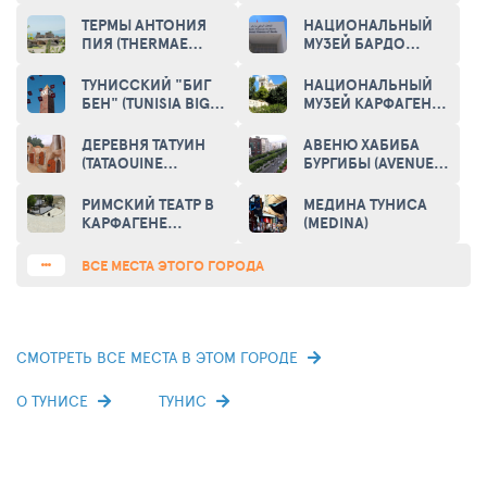
CARTHAGE)
(VILLAGE SIDI BOU
SAID)
ТЕРМЫ АНТОНИЯ
НАЦИОНАЛЬНЫЙ
ПИЯ (THERMAE
МУЗЕЙ БАРДО
ANTONINIANAE)
(BARDO MUSEUM)
ТУНИССКИЙ "БИГ
НАЦИОНАЛЬНЫЙ
БЕН" (TUNISIA BIG
МУЗЕЙ КАРФАГЕНА
BEN)
(NATIONAL MUSEUM
OF CARTHAGE)
ДЕРЕВНЯ ТАТУИН
АВЕНЮ ХАБИБА
(TATAOUINE
БУРГИБЫ (AVENUE
VILLAGE)
HABIB BOURGUIBA)
РИМСКИЙ ТЕАТР В
МЕДИНА ТУНИСА
КАРФАГЕНЕ
(MEDINA)
(CARTHAGE
AMPHITHEATRE)
ВСЕ МЕСТА ЭТОГО ГОРОДА
СМОТРЕТЬ ВСЕ МЕСТА В ЭТОМ ГОРОДЕ
О ТУНИСЕ
ТУНИС