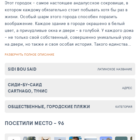
Этот городок - самое настоящее андалусское сокровище, в
котором каждому обязательно стоит побывать хотя бы раз в
жизни. Особый шарм этого города способен поразить
воображение. Каждое здание в городе окрашено в белый
цвет, а причудливые окна и двери - в голубой. У каждого дома
- не только свой собственный, совершенно уникальный узор
на двери, но также и своя особая история. Такого единства
цветового решения городской среды связано вовсе не с тем,
РАЗВЕРНУТЬ ПОЛНОЕ ОПИСАНИЕ
что люди копируют друг у друга идеи - просто так гласит
закон. Ни один житель города по закону не может изменить
SIDI BOU SAID
ЛАТИНСКОЕ НАЗВАНИЕ
цвет фасада своего дома. В противном случае он будет
вынужден отправиться жить в другое место, и уже там давать
СИДИ-БУ-САИД
волю своей творческой мысли.
АДРЕС
CARTHAGO, ТУНИС
Атмосфера в Сиди-бу-Саиде приятная и легкая,
располагающая к долгим прогулкам и спокойному отдыху на
ОБЩЕСТВЕННЫЕ, ГОРОДСКИЕ ПЛЯЖИ
КАТЕГОРИЯ
берегу моря. Многим даже хочется остаться навсегда в этом
городке.
ПОСЕТИЛИ МЕСТО - 96