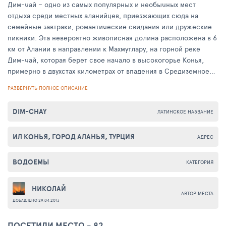
Дим-чай – одно из самых популярных и необычных мест
отдыха среди местных аланийцев, приезжающих сюда на
семейные завтраки, романтические свидания или дружеские
пикники. Эта невероятно живописная долина расположена в 6
км от Алании в направлении к Махмутлару, на горной реке
Дим-чай, которая берет свое начало в высокогорье Конья,
примерно в двухстах километрах от впадения в Средиземное
море.
РАЗВЕРНУТЬ ПОЛНОЕ ОПИСАНИЕ
Рядом стоит посетить вторую по величине в Турции пещеру
DIM-CHAY
ЛАТИНСКОЕ НАЗВАНИЕ
Дим и съездить на дамбу, чтобы полюбоваться
величественным роскошным водохранилищем в окружении
ИЛ КОНЬЯ, ГОРОД АЛАНЬЯ, ТУРЦИЯ
зеленых холмов.
АДРЕС
В 40-е годы река Дим играла большую роль в экономике
ВОДОЕМЫ
КАТЕГОРИЯ
Алании, ведь обширные банановые плантации здесь
орошались только за счет Дим-чая. И сейчас запасы пресной
НИКОЛАЙ
воды высоко ценятся в Турции, поэтому все водохранилища
АВТОР МЕСТА
ДОБАВЛЕНО 29.04.2013
тщательно охраняются, а купаться в них строжайше
запрещено.
ПОСЕТИЛИ МЕСТО - 82