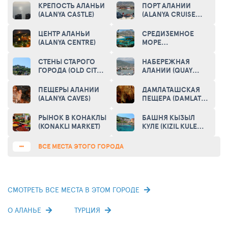
КРЕПОСТЬ АЛАНЬИ
ПОРТ АЛАНИИ
(ALANYA CASTLE)
(ALANYA CRUISE
PORT)
ЦЕНТР АЛАНЬИ
СРЕДИЗЕМНОЕ
(ALANYA CENTRE)
МОРЕ
(MEDITERRANEAN
SEA)
СТЕНЫ СТАРОГО
НАБЕРЕЖНАЯ
ГОРОДА (OLD CITY
АЛАНИИ (QUAY
WALLS)
ALANYA)
ПЕЩЕРЫ АЛАНИИ
ДАМЛАТАШСКАЯ
(ALANYA CAVES)
ПЕЩЕРА (DAMLATAS
CAVES)
РЫНОК В КОНАКЛЫ
БАШНЯ КЫЗЫЛ
(KONAKLI MARKET)
КУЛЕ (KIZIL KULE
TOWER)
ВСЕ МЕСТА ЭТОГО ГОРОДА
СМОТРЕТЬ ВСЕ МЕСТА В ЭТОМ ГОРОДЕ
О АЛАНЬЕ
ТУРЦИЯ