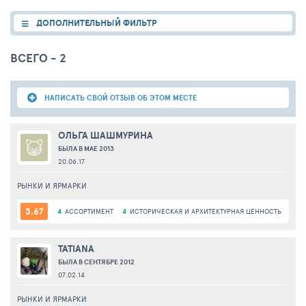
ДОПОЛНИТЕЛЬНЫЙ ФИЛЬТР
ВСЕГО - 2
НАПИСАТЬ СВОЙ ОТЗЫВ ОБ ЭТОМ МЕСТЕ
ОЛЬГА ШАШМУРИНА
БЫЛА В МАЕ 2013
20.06.17
РЫНКИ И ЯРМАРКИ
3.67
4
АССОРТИМЕНТ
4
ИСТОРИЧЕСКАЯ И АРХИТЕКТУРНАЯ ЦЕННОСТЬ
3
М
TATIANA
БЫЛА В СЕНТЯБРЕ 2012
07.02.14
РЫНКИ И ЯРМАРКИ