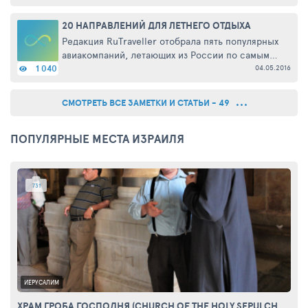
ящики мандаринов. А кто-то за полгода
планирует семейный отдых ...
20 НАПРАВЛЕНИЙ ДЛЯ ЛЕТНЕГО ОТДЫХА
Редакция RuTraveller отобрала пять популярных
авиакомпаний, летающих из России по самым
востребованным направлениям. Сегодня в
04.05.2016
1 040
нашем обзоре – ТОП-20 идей для летних
поездок. AIR BERLIN Немецкая ...
СМОТРЕТЬ ВСЕ ЗАМЕТКИ И СТАТЬИ - 49
ПОПУЛЯРНЫЕ МЕСТА ИЗРАИЛЯ
731
ИЕРУСАЛИМ
ХРАМ ГРОБА ГОСПОДНЯ (CHURCH OF THE HOLY SEPULCHRE)