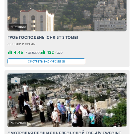
ИЕРУСАЛИМ
ГРОБ ГОСПОДЕНЬ (CHRIST`S TOMB)
СВЯТЫНИ И ХРАМЫ
4.46
122
7 ОТЗЫВОВ
/
320
СМОТРЕТЬ ЭКСКУРСИИ (1)
42
ИЕРУСАЛИМ
СМОТРОВАЯ ПЛОЩАДКА ЕЛЕОНСКОЙ ГОРЫ (VIEWPOINT OF THE MOUNTAIN OF OLIVES)