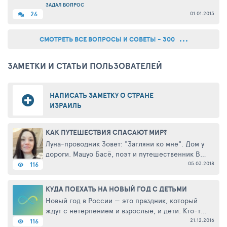
ЗАДАЛ ВОПРОС
01.01.2013
26
СМОТРЕТЬ ВСЕ ВОПРОСЫ И СОВЕТЫ - 300
ЗАМЕТКИ И СТАТЬИ ПОЛЬЗОВАТЕЛЕЙ
НАПИСАТЬ ЗАМЕТКУ О СТРАНЕ
ИЗРАИЛЬ
КАК ПУТЕШЕСТВИЯ СПАСАЮТ МИР?
Луна-проводник Зовет: "Загляни ко мне". Дом у
дороги. Мацуо Басё, поэт и путешественник В
2014 году в кахетинском городке Кварели гид по
05.03.2018
116
имени Майя произнесла слова, которые
изменили мое отношение ...
КУДА ПОЕХАТЬ НА НОВЫЙ ГОД С ДЕТЬМИ
Новый год в России — это праздник, который
ждут с нетерпением и взрослые, и дети. Кто-то
за месяц начинает наряжать ёлку и покупать
21.12.2016
116