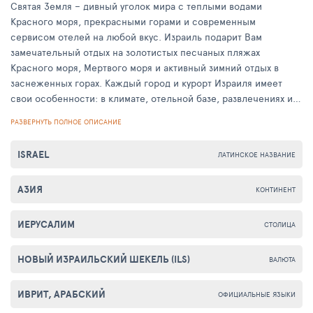
Святая Земля – дивный уголок мира с теплыми водами
Красного моря, прекрасными горами и современным
сервисом отелей на любой вкус. Израиль подарит Вам
замечательный отдых на золотистых песчаных пляжах
Красного моря, Мертвого моря и активный зимний отдых в
заснеженных горах. Каждый город и курорт Израиля имеет
свои особенности: в климате, отельной базе, развлечениях и
экскурсиях. Дополнительную привлекательность Израилю
РАЗВЕРНУТЬ ПОЛНОЕ ОПИСАНИЕ
придает еще и тот факт, что это единственное государство,
где жизнь течет и отмеряется по израильскому лунно-
ISRAEL
ЛАТИНСКОЕ НАЗВАНИЕ
солнечному календарю. Еврейский Новый год и каждый новый
месяц здесь начинается только в новолуние. Нет тут также и
АЗИЯ
таких понятий, как минуты и секунды. Каждый час делится на
КОНТИНЕНТ
1080 частей, а те в свою очередь на 76 мгновений.
ИЕРУСАЛИМ
СТОЛИЦА
НОВЫЙ ИЗРАИЛЬСКИЙ ШЕКЕЛЬ (ILS)
ВАЛЮТА
ИВРИТ, АРАБСКИЙ
ОФИЦИАЛЬНЫЕ ЯЗЫКИ