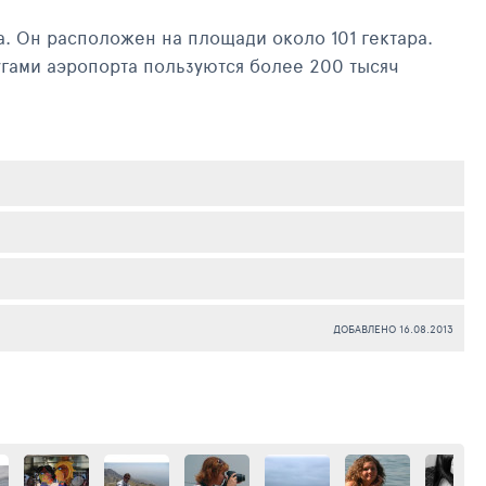
угами аэропорта пользуются более 200 тысяч
но попасть из России, Украины, Польши, Германии,
еконструкция аэропорта – с мая 2011 года началось
ДОБАВЛЕНО 16.08.2013