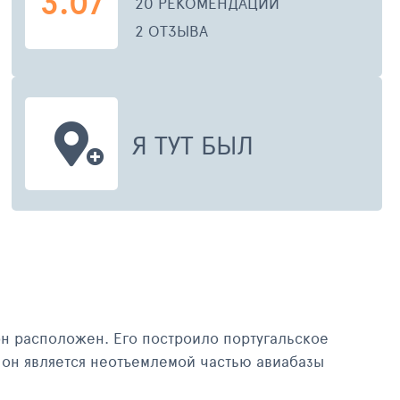
3.07
20 РЕКОМЕНДАЦИЙ
2 ОТЗЫВА
Я ТУТ БЫЛ
ДЕКАБРЬ 2015
ЯНВАР
он расположен. Его построило португальское