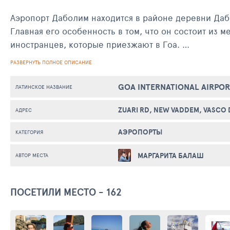
Аэропорт Даболим находится в районе деревни Даболим, на западе Гоа, на побережье Индийского океана. О
Главная его особенность в том, что он состоит из
иностранцев, которые приезжают в Гоа.
РАЗВЕРНУТЬ ПОЛНОЕ ОПИСАНИЕ
Он довольно популярен – аэропорт принимает окол
Великобритании, ОАЭ, Катара, Швеции, а также без 
GOA INTERNATIONAL AIRPOR
ЛАТИНСКОЕ НАЗВАНИЕ
строительство дополнительного терминала.
ZUARI RD, NEW VADDEM, VASCO
АДРЕС
АЭРОПОРТЫ
КАТЕГОРИЯ
МАРГАРИТА БАЛАШ
АВТОР МЕСТА
ПОСЕТИЛИ МЕСТО - 162