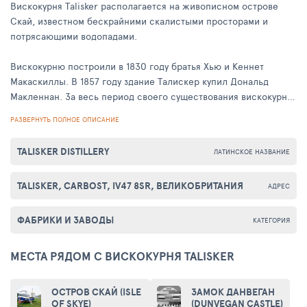
Вискокурня Talisker располагается на живописном острове
Скай, известном бескрайними скалистыми просторами и
потрясающими водопадами.
Вискокурню построили в 1830 году братья Хью и Кеннет
Макаскиллы. В 1857 году здание Талискер купил Дональд
Макленнан. За весь период своего существования вискокурня
подвергалась многочисленным изменениям, но часть старых
РАЗВЕРНУТЬ ПОЛНОЕ ОПИСАНИЕ
традиций она сохранила до сих пор: например, виски
охлаждается здесь при помощи уже редких в Шотландии
TALISKER DISTILLERY
ЛАТИНСКОЕ НАЗВАНИЕ
змеевиков.
TALISKER, CARBOST, IV47 8SR, ВЕЛИКОБРИТАНИЯ
Внутри здание выглядит очень богато, что свидетельствует о
АДРЕС
хорошем имидже виски. Тур по вискокурне, как обычно,
заканчивается посещением магазина, в котором туристам
ФАБРИКИ И ЗАВОДЫ
КАТЕГОРИЯ
предлагают попробовать напиток, а также купить сувениры.
МЕСТА РЯДОМ С ВИСКОКУРНЯ TALISKER
Интересным фактом является упоминание виски в
стихотворении Роберта Льюиса Стивенсона «Шотландец
ОСТРОВ СКАЙ (ISLE
ЗАМОК ДАНВЕГАН
возвращается домой», в котором говорится, что Талискер –
OF SKYE)
(DUNVEGAN CASTLE)