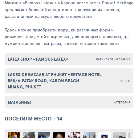
Магазин «Famous Latex» на Кароне возле отеля Phuket Heritage
предлагает большой ассортимент продукции из латекса,
рассчитанный на вкусы любого покупателя.
Здесь можно приобрести подушки различных форм и
размеров, для детей и взрослых, для молодых и пожилых, для
мужчин и женщин, матрасы, валики, детские комплекты.
Магазин имеет сертификат качества, подтверждающий
LATEX SHOP «FAMOUS LATEX»
ЛАТИНСКОЕ НАЗВАНИЕ
соответствие продуктов международным стандартам.
LAKESIDE BAZAAR AT PHUKET HERITAGE HOTEL
В магазине «Famous Latex» у Вас есть возможность прилечь на
558/6 PATAK ROAD, KARON BEACH
АДРЕС
подушки разных форм, чтобы сделать правильный выбор.
MUANG, PHUKET
Также в магазине работает квалифицированный
русскоговорящий сотрудник, который готов прийти Вам на
МАГАЗИНЫ
КАТЕГОРИЯ
помощь с профессиональным советом.
ПОСЕТИЛИ МЕСТО - 14