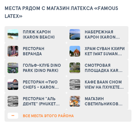
МЕСТА РЯДОМ С МАГАЗИН ЛАТЕКСА «FAMOUS
LATEX»
ПЛЯЖ КАРОН
НАБЕРЕЖНАЯ
(KARON BEACH)
КАРОН (KARON
BEACH)
РЕСТОРАН
ХРАМ СУВАН КХИРИ
ВЕРАНДА
КЕТ (WAT SUWAN
KHIRI KHET TEMPLE)
ГОЛЬФ-КЛУБ DINO
СМОТРОВАЯ
PARK (DINO PARK)
ПЛОЩАДКА KARON
(KARON VIEW
POINT)
РЕСТОРАН «TWO
КАФЕ BAAN CHOM
CHEFS - KARON
VIEW НА ПХУКЕТЕ
BEACH»
(PHUKET
(RESTAURANT «TWO
RESTAURANT "BAAN
РЕСТОРАН "АЛЬ
МАГАЗИН
CHEFS - KARON
CHOM VIEW")
ДЕНТЕ" (PHUKET
СВЕТИЛЬНИКОВ
BEACH»)
RESTAURANT "AL
«LIGHT BOX» (LAMP
DENTE")
STORE «LIGHT
ВСЕ МЕСТА ЭТОГО РАЙОНА
BOX»)