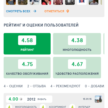
СМОТРЕТЬ ВСЕХ
ОТМЕТИТЬСЯ
РЕЙТИНГ И ОЦЕНКИ ПОЛЬЗОВАТЕЛЕЙ
4.58
4.38
РЕЙТИНГ
МНОГОЛЮДНОСТЬ
А
4.75
4.67
КАЧЕСТВО ОБСЛУЖИВАНИЯ
УДОБСТВО РАСПОЛОЖЕНИЯ
4 - ОЦЕНКИ
2 - ОТЗЫВА
4 - РЕКОМЕНДУЮТ
0 - ДОБАВИЛ
4.00
2012
15.01.15
ЯНВАРЬ
4
4
4
МНОГОЛЮДНОСТЬ
АССОРТИМЕНТ
ИНТЕРЬЕР