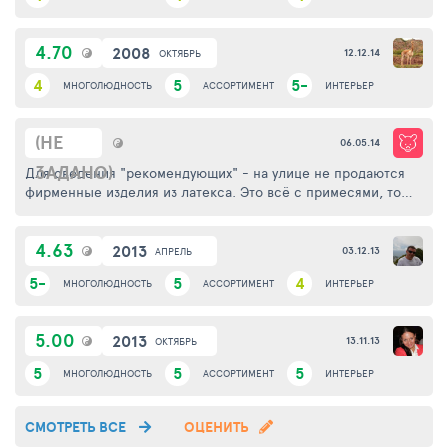
4.70
2008
12.12.14
ОКТЯБРЬ
4
5
5-
МНОГОЛЮДНОСТЬ
АССОРТИМЕНТ
ИНТЕРЬЕР
(НЕ
06.05.14
ЗАДАНО)
Для сведения "рекомендующих" - на улице не продаются
фирменные изделия из латекса. Это всё с примесями, то
есть ЗАМЕНИТЕЛЬ. Как можно это рекомендовать???
4.63
2013
03.12.13
АПРЕЛЬ
5-
5
4
МНОГОЛЮДНОСТЬ
АССОРТИМЕНТ
ИНТЕРЬЕР
5.00
2013
13.11.13
ОКТЯБРЬ
5
5
5
МНОГОЛЮДНОСТЬ
АССОРТИМЕНТ
ИНТЕРЬЕР
СМОТРЕТЬ ВСЕ
ОЦЕНИТЬ