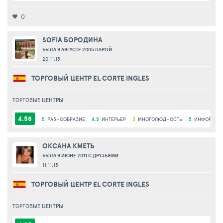
0
SOFIA БОРОДИНА
БЫЛА В АВГУСТЕ 2005 ПАРОЙ
20.11.13
ТОРГОВЫЙ ЦЕНТР EL CORTE INGLES
ТОРГОВЫЕ ЦЕНТРЫ
4.58
5
РАЗНООБРАЗИЕ
4.5
ИНТЕРЬЕР
3
МНОГОЛЮДНОСТЬ
5
ИНФОРАСТР
ОКСАНА КМЕТЬ
БЫЛА В ИЮНЕ 2011 С ДРУЗЬЯМИ
11.11.13
ТОРГОВЫЙ ЦЕНТР EL CORTE INGLES
ТОРГОВЫЕ ЦЕНТРЫ