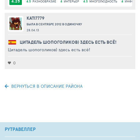
4.25
4.5
РАЗНООБРАЗИЕ
4
ИНТЕРЬЕР
4.5
МНОГОЛЮДНОСТЬ
4
ИНФОРАС
KATI7779
БЫЛА В СЕНТЯБРЕ 2012 В ОДИНОЧКУ
28.04.13
ЦИТАДЕЛЬ ШОПОГОЛИКОВ) ЗДЕСЬ ЕСТЬ ВСЁ!
Цитадель шопоголиков) здесь есть всё!
0
ВЕРНУТЬСЯ В ОПИСАНИЕ РАЙОНА
РУТРАВЕЛЛЕР