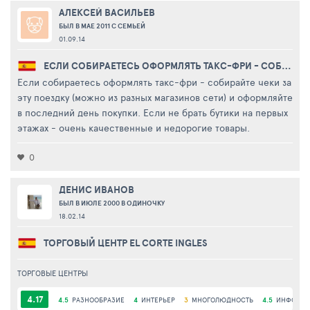
АЛЕКСЕЙ ВАСИЛЬЕВ
БЫЛ В МАЕ 2011 С СЕМЬЕЙ
01.09.14
ЕСЛИ СОБИРАЕТЕСЬ ОФОРМЛЯТЬ ТАКС-ФРИ - СОБИРАЙТЕ ЧЕКИ ЗА ...
Если собираетесь оформлять такс-фри - собирайте чеки за
эту поездку (можно из разных магазинов сети) и оформляйте
в последний день покупки. Если не брать бутики на первых
этажах - очень качественные и недорогие товары.
0
ДЕНИС ИВАНОВ
БЫЛ В ИЮЛЕ 2000 В ОДИНОЧКУ
18.02.14
ТОРГОВЫЙ ЦЕНТР EL CORTE INGLES
ТОРГОВЫЕ ЦЕНТРЫ
4.17
4.5
РАЗНООБРАЗИЕ
4
ИНТЕРЬЕР
3
МНОГОЛЮДНОСТЬ
4.5
ИНФОРАС