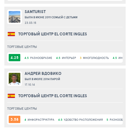
SAMTURIST
БЫЛА В ИЮНЕ 2011 СЕМЬЕЙ С ДЕТЬМИ
23.03.15
ТОРГОВЫЙ ЦЕНТР EL CORTE INGLES
ТОРГОВЫЕ ЦЕНТРЫ
4.25
4.5
РАЗНООБРАЗИЕ
4.5
ИНТЕРЬЕР
3
МНОГОЛЮДНОСТЬ
4.5
ИНФОРА
АНДРЕЙ ВДОВИКО
БЫЛ В ИЮЛЕ 2014 ПАРОЙ
17.10.14
ТОРГОВЫЙ ЦЕНТР EL CORTE INGLES
ТОРГОВЫЕ ЦЕНТРЫ
3.58
4
ИНФОРАСТРУКТУРА
4.5
УДОБСТВО РАСПОЛОЖЕНИЯ
5
РАЗНООБРАЗИ