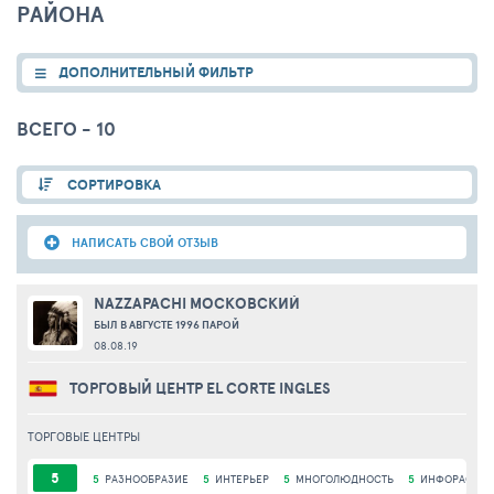
РАЙОНА
ДОПОЛНИТЕЛЬНЫЙ ФИЛЬТР
ВСЕГО - 10
СОРТИРОВКА
НАПИСАТЬ СВОЙ ОТЗЫВ
NAZZAPACHI МОСКОВСКИЙ
БЫЛ В АВГУСТЕ 1996 ПАРОЙ
08.08.19
ТОРГОВЫЙ ЦЕНТР EL CORTE INGLES
ТОРГОВЫЕ ЦЕНТРЫ
5
5
РАЗНООБРАЗИЕ
5
ИНТЕРЬЕР
5
МНОГОЛЮДНОСТЬ
5
ИНФОРАСТРУ