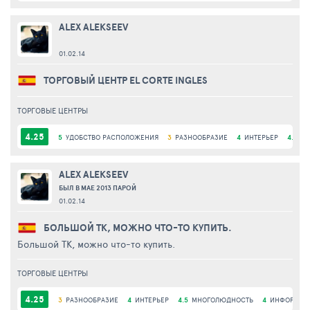
ALEX ALEKSEEV
01.02.14
ТОРГОВЫЙ ЦЕНТР EL CORTE INGLES
ТОРГОВЫЕ ЦЕНТРЫ
4.25
5
УДОБСТВО РАСПОЛОЖЕНИЯ
3
РАЗНООБРАЗИЕ
4
ИНТЕРЬЕР
4.5
М
ALEX ALEKSEEV
БЫЛ В МАЕ 2013 ПАРОЙ
01.02.14
БОЛЬШОЙ ТК, МОЖНО ЧТО-ТО КУПИТЬ.
Большой ТК, можно что-то купить.
ТОРГОВЫЕ ЦЕНТРЫ
4.25
3
РАЗНООБРАЗИЕ
4
ИНТЕРЬЕР
4.5
МНОГОЛЮДНОСТЬ
4
ИНФОРАСТР