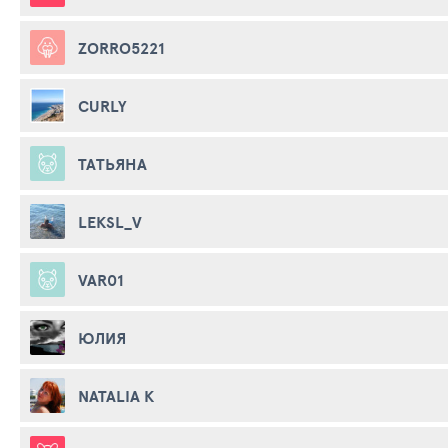
ZORRO5221
CURLY
ТАТЬЯНА
LEKSL_V
VAR01
ЮЛИЯ
NATALIA K