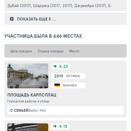
Дубай (2017)
,
Шарджа (2017, 2017)
,
Джумейра (2017)
,
Бур-Дубаи (
ПОКАЗАТЬ ЕЩЕ 5
...
УЧАСТНИЦА БЫЛА В 646 МЕСТАХ
Дата поездки
Страна поездки
Место
4.23
2019
ОКТЯБРЬ
МЮНХЕН
ПЛОЩАДЬ КАРЛСПЛАЦ
Городские районы и улицы
С СЕМЬЕЙ
БЫЛА 1 РАЗ
4.13