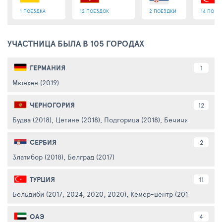
1 ПОЕЗДКА
12 ПОЕЗДОК
2 ПОЕЗДКИ
14 ПОЕЗ
УЧАСТНИЦА БЫЛА В 105 ГОРОДАХ
ГЕРМАНИЯ
1
Мюнхен (2019)
ЧЕРНОГОРИЯ
12
Будва (2018)
,
Цетине (2018)
,
Подгорица (2018)
,
Бечичи (2016)
,
Ба
СЕРБИЯ
2
Златибор (2018)
,
Белград (2017)
ТУРЦИЯ
11
Бельдиби (2017, 2024, 2020, 2020)
,
Кемер-центр (2017)
,
Текиров
ОАЭ
4