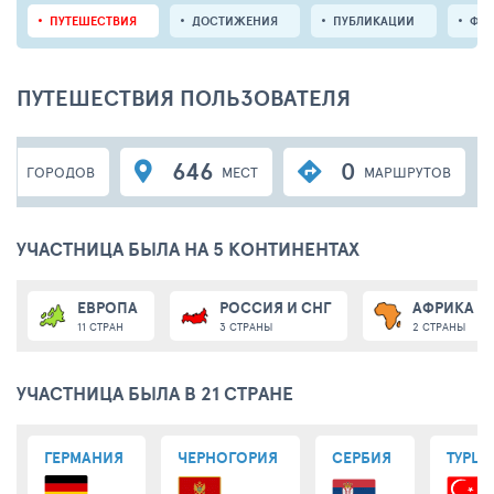
ПУТЕШЕСТВИЯ
ДОСТИЖЕНИЯ
ПУБЛИКАЦИИ
ФО
ПУТЕШЕСТВИЯ ПОЛЬЗОВАТЕЛЯ
05
646
0
ГОРОДОВ
МЕСТ
МАРШРУТОВ
УЧАСТНИЦА БЫЛА НА 5 КОНТИНЕНТАХ
ЕВРОПА
РОССИЯ И СНГ
АФРИКА
11 СТРАН
3 СТРАНЫ
2 СТРАНЫ
УЧАСТНИЦА БЫЛА В 21 СТРАНЕ
ГЕРМАНИЯ
ЧЕРНОГОРИЯ
СЕРБИЯ
ТУРЦИ