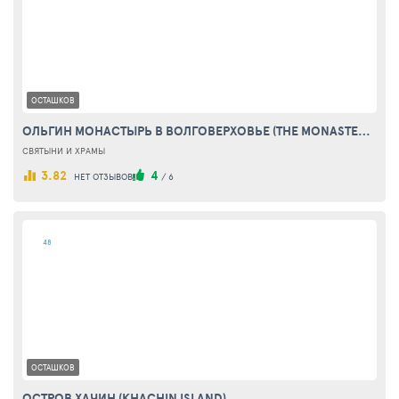
ОСТАШКОВ
ОЛЬГИН МОНАСТЫРЬ В ВОЛГОВЕРХОВЬЕ (THE MONASTERY OF ST. OLGA (OLGINSKY MONASTERY))
СВЯТЫНИ И ХРАМЫ
3.82
4
НЕТ ОТЗЫВОВ
/
6
48
ОСТАШКОВ
ОСТРОВ ХАЧИН (KHACHIN ISLAND)