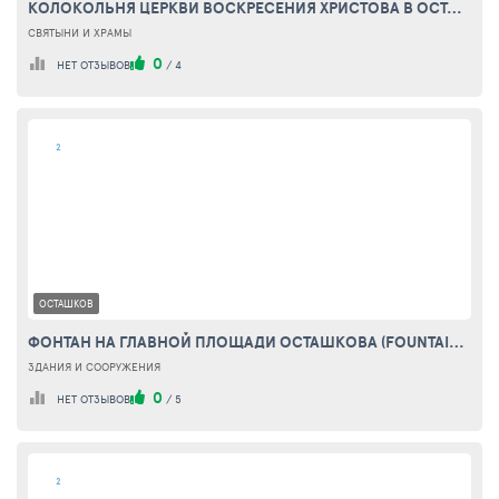
КОЛОКОЛЬНЯ ЦЕРКВИ ВОСКРЕСЕНИЯ ХРИСТОВА В ОСТАШКОВЕ (BELFRY OF THE CHURCH OF THE RESURRECTION OSTASHKOV)
СВЯТЫНИ И ХРАМЫ
0
НЕТ ОТЗЫВОВ
/
4
2
ОСТАШКОВ
ФОНТАН НА ГЛАВНОЙ ПЛОЩАДИ ОСТАШКОВА (FOUNTAIN ON MAIN SQUARE OSTASHKOVA)
ЗДАНИЯ И СООРУЖЕНИЯ
0
НЕТ ОТЗЫВОВ
/
5
2