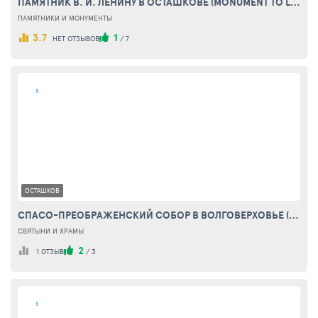
ПАМЯТНИК В. И. ЛЕНИНУ В ОСТАШКОВЕ (MONUMENT TO LENIN IN OSTASHKOV)
ПАМЯТНИКИ И МОНУМЕНТЫ
3.7
1
НЕТ ОТЗЫВОВ
/
7
5
ОСТАШКОВ
СПАСО-ПРЕОБРАЖЕНСКИЙ СОБОР В ВОЛГОВЕРХОВЬЕ (SPASO-PREOBRAZHENSKY CATHEDRAL IN VOLGOVERHOVJE)
СВЯТЫНИ И ХРАМЫ
2
1 ОТЗЫВ
/
3
5