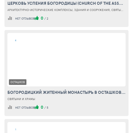
ЦЕРКОВЬ УСПЕНИЯ БОГОРОДИЦЫ (CHURCH OF THE ASSUMPTION OF THE BLESSED VIRGIN)
АРХИТЕКТУРНО-ИСТОРИЧЕСКИЕ КОМПЛЕКСЫ, ЗДАНИЯ И СООРУЖЕНИЯ, СВЯТЫНИ И ХРАМЫ
0
НЕТ ОТЗЫВОВ
/
2
4
ОСТАШКОВ
БОГОРОДИЦКИЙ ЖИТЕННЫЙ МОНАСТЫРЬ В ОСТАШКОВЕ (VIRGIN JITEN MONASTERY OSTASHKOV)
СВЯТЫНИ И ХРАМЫ
0
НЕТ ОТЗЫВОВ
/
5
1