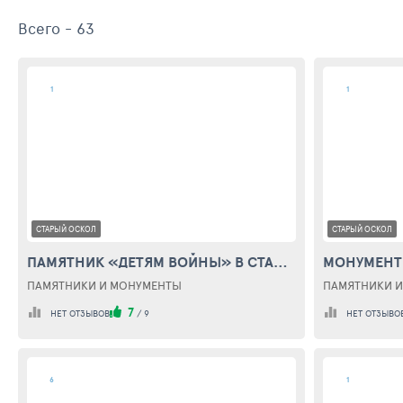
Всего - 63
1
1
СТАРЫЙ ОСКОЛ
СТАРЫЙ ОСКОЛ
ПАМЯТНИК «ДЕТЯМ ВОЙНЫ» В СТАРОМ ОСКОЛЕ (MONUMENT "CHILDREN OF WAR")
ПАМЯТНИКИ И МОНУМЕНТЫ
ПАМЯТНИКИ 
7
НЕТ ОТЗЫВОВ
/
9
НЕТ ОТЗЫВО
6
1