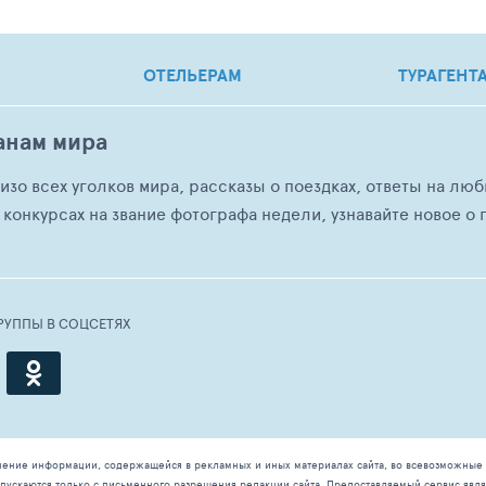
ОТЕЛЬЕРАМ
ТУРАГЕНТ
анам мира
о изо всех уголков мира, рассказы о поездках, ответы на 
 конкурсах на звание фотографа недели, узнавайте новое о г
РУППЫ В СОЦСЕТЯХ
чение информации, содержащейся в рекламных и иных материалах сайта, во всевозможные 
ускаются только с письменного разрешения редакции сайта. Предоставляемый сервис явля