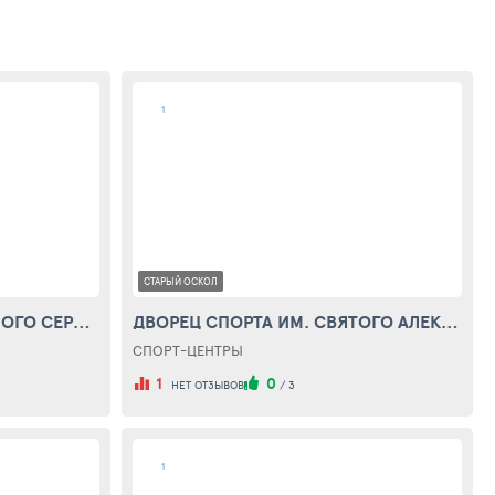
1
СТАРЫЙ ОСКОЛ
ХРАМ В ЧЕСТЬ ПРЕПОДОБНОГО СЕРГИЯ РАДОНЕЖСКОГО (THE TEMPLE IN HONOR OF ST. SERGIUS OF RADONEZH)
ДВОРЕЦ СПОРТА ИМ. СВЯТОГО АЛЕКСАНДРА НЕВСКОГО (SPORTS PALACE. ST. ALEXANDER NEVSKY CATHEDRAL)
СПОРТ-ЦЕНТРЫ
1
0
НЕТ ОТЗЫВОВ
/
3
1