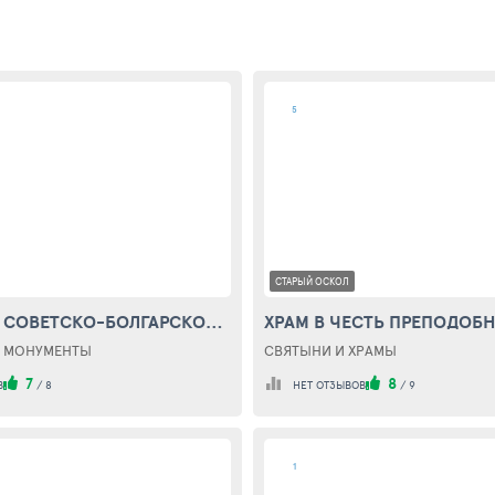
5
СТАРЫЙ ОСКОЛ
МОНУМЕНТ СОВЕТСКО-БОЛГАРСКОЙ ДРУЖБЕ В СТАРОМ ОСКОЛЕ (MONUMENT TO THE SOVIET-BULGARIAN FRIENDSHIP)
И МОНУМЕНТЫ
СВЯТЫНИ И ХРАМЫ
7
8
В
/
8
НЕТ ОТЗЫВОВ
/
9
1