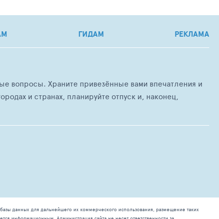
АМ
ГИДАМ
РЕКЛАМА
любые вопросы. Храните привезённые вами впечатления и
ородах и странах, планируйте отпуск и, наконец,
базы данных для дальнейшего их коммерческого использования, размещение таких
ется информационным. Администрация сайта не несет ответственности за