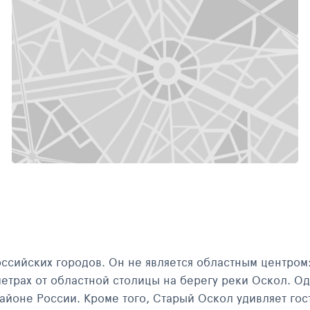
СТАРЫЙ ОСКОЛ, СОБОР АЛЕКСАНДРА НЕВСКОГО В СТАРОМ ОСКОЛЕ
СТ
оссийских городов. Он не является областным центром
трах от областной столицы на берегу реки Оскол. Од
оне России. Кроме того, Старый Оскол удивляет гост