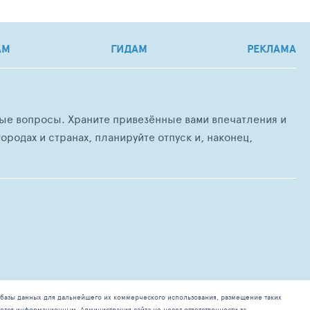
АМ
ГИДАМ
РЕКЛАМА
любые вопросы. Храните привезённые вами впечатления и
ородах и странах, планируйте отпуск и, наконец,
базы данных для дальнейшего их коммерческого использования, размещение таких
ется информационным. Администрация сайта не несет ответственности за