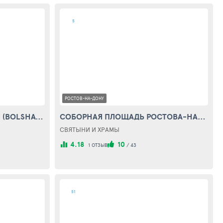
5
РОСТОВ-НА-ДОНУ
УЛИЦА БОЛЬШАЯ САДОВАЯ (BOLSHAYA SADOVAYA STREET)
СОБОРНАЯ ПЛОЩАДЬ РОСТОВА-НА-ДОНУ (CATHEDRAL SQUARE)
СВЯТЫНИ И ХРАМЫ
4.18
10
1 ОТЗЫВ
/
43
51