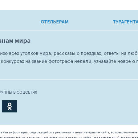
ОТЕЛЬЕРАМ
ТУРАГЕНТ
анам мира
о изо всех уголков мира, рассказы о поездках, ответы на 
 конкурсах на звание фотографа недели, узнавайте новое о г
РУППЫ В СОЦСЕТЯХ
чение информации, содержащейся в рекламных и иных материалах сайта, во всевозможные 
ускаются только с письменного разрешения редакции сайта. Предоставляемый сервис явля