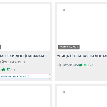
44
РОСТОВ-НА-ДОНУ
НАБЕРЕЖНАЯ РЕКИ ДОН (EMBANKMENT OF THE RIVER DON)
АЙОНЫ И УЛИЦЫ
10
НЕТ ОТЗЫВОВ
/
42
17
ВА
/
72
СМОТРЕТЬ ЭКСКУРСИИ (1)
22