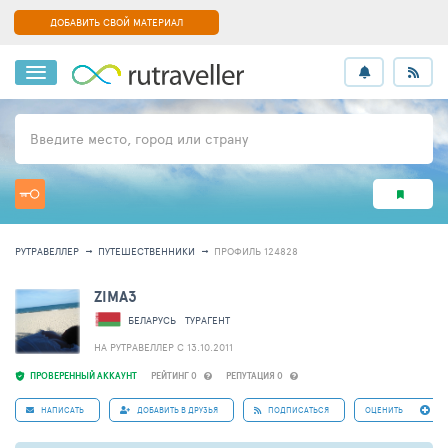
ДОБАВИТЬ СВОЙ МАТЕРИАЛ
Введите место, город или страну
РУТРАВЕЛЛЕР
ПУТЕШЕСТВЕННИКИ
ПРОФИЛЬ 124828
ZIMA3
БЕЛАРУСЬ
ТУРАГЕНТ
НА РУТРАВЕЛЛЕР C 13.10.2011
ПРОВЕРЕННЫЙ АККАУНТ
РЕЙТИНГ 0
РЕПУТАЦИЯ 0
НАПИСАТЬ
ДОБАВИТЬ В ДРУЗЬЯ
ПОДПИСАТЬСЯ
ОЦЕНИТЬ