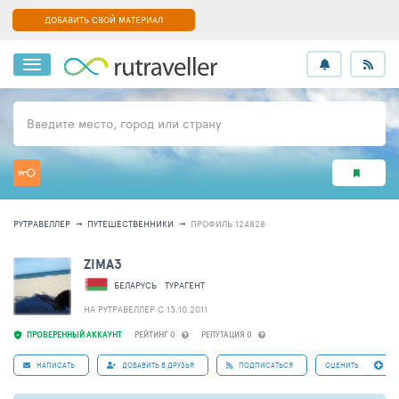
ДОБАВИТЬ СВОЙ МАТЕРИАЛ
Введите место, город или страну
РУТРАВЕЛЛЕР
ПУТЕШЕСТВЕННИКИ
ПРОФИЛЬ 124828
ZIMA3
БЕЛАРУСЬ
ТУРАГЕНТ
НА РУТРАВЕЛЛЕР C 13.10.2011
ПРОВЕРЕННЫЙ АККАУНТ
РЕЙТИНГ 0
РЕПУТАЦИЯ 0
НАПИСАТЬ
ДОБАВИТЬ В ДРУЗЬЯ
ПОДПИСАТЬСЯ
ОЦЕНИТЬ