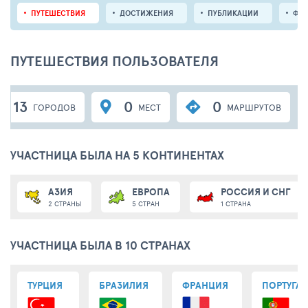
ПУТЕШЕСТВИЯ
ДОСТИЖЕНИЯ
ПУБЛИКАЦИИ
ФО
ПУТЕШЕСТВИЯ ПОЛЬЗОВАТЕЛЯ
13
0
0
ГОРОДОВ
МЕСТ
МАРШРУТОВ
УЧАСТНИЦА БЫЛА НА 5 КОНТИНЕНТАХ
АЗИЯ
ЕВРОПА
РОССИЯ И СНГ
2 СТРАНЫ
5 СТРАН
1 СТРАНА
УЧАСТНИЦА БЫЛА В 10 СТРАНАХ
ТУРЦИЯ
БРАЗИЛИЯ
ФРАНЦИЯ
ПОРТУГА