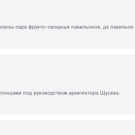
авлены пара фрукто-овощных павильонов, да павильо
понцами под руководством архитектора Щусева.