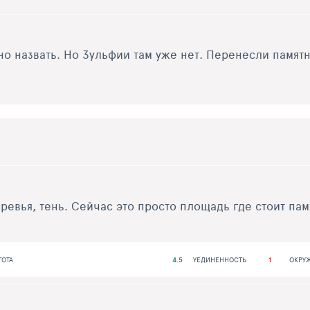
о назвать. Но Зульфии там уже нет. Перенесли памятн
евья, тень. Сейчас это просто площадь где стоит пам
ТОТА
4.5
УЕДИНЕННОСТЬ
1
ОКРУ