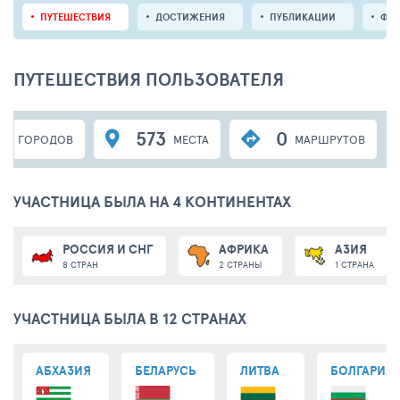
ПУТЕШЕСТВИЯ
ДОСТИЖЕНИЯ
ПУБЛИКАЦИИ
ФО
ПУТЕШЕСТВИЯ ПОЛЬЗОВАТЕЛЯ
09
573
0
ГОРОДОВ
МЕСТА
МАРШРУТОВ
УЧАСТНИЦА БЫЛА НА 4 КОНТИНЕНТАХ
РОССИЯ И СНГ
АФРИКА
АЗИЯ
8 СТРАН
2 СТРАНЫ
1 СТРАНА
УЧАСТНИЦА БЫЛА В 12 СТРАНАХ
АБХАЗИЯ
БЕЛАРУСЬ
ЛИТВА
БОЛГАРИЯ