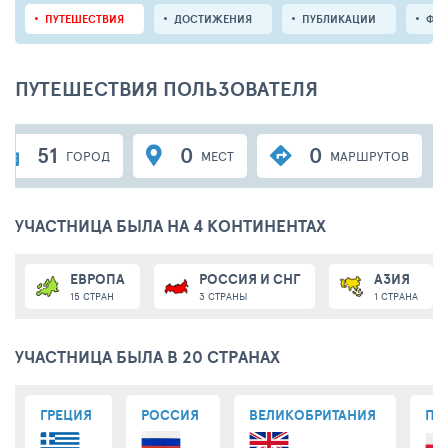
ПУТЕШЕСТВИЯ
ДОСТИЖЕНИЯ
ПУБЛИКАЦИИ
ФО
ПУТЕШЕСТВИЯ ПОЛЬЗОВАТЕЛЯ
51
0
0
ГОРОД
МЕСТ
МАРШРУТОВ
УЧАСТНИЦА БЫЛА НА 4 КОНТИНЕНТАХ
ЕВРОПА
РОССИЯ И СНГ
АЗИЯ
15 СТРАН
3 СТРАНЫ
1 СТРАНА
УЧАСТНИЦА БЫЛА В 20 СТРАНАХ
ГРЕЦИЯ
РОССИЯ
ВЕЛИКОБРИТАНИЯ
ПО