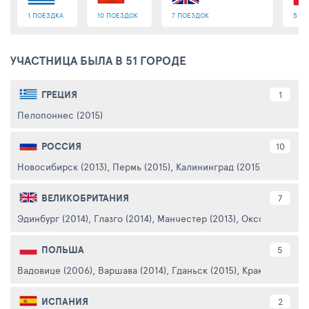
1 ПОЕЗДКА
10 ПОЕЗДОК
7 ПОЕЗДОК
5 П
УЧАСТНИЦА БЫЛА В 51 ГОРОДЕ
ГРЕЦИЯ
1
Пелопоннес (2015)
РОССИЯ
10
Новосибирск (2013)
,
Пермь (2015)
,
Калининград (2015)
,
Санкт-Пе
ВЕЛИКОБРИТАНИЯ
7
Эдинбург (2014)
,
Глазго (2014)
,
Манчестер (2013)
,
Оксфорд (2014
ПОЛЬША
5
Вадовице (2006)
,
Варшава (2014)
,
Гданьск (2015)
,
Краков (2006)
ИСПАНИЯ
2