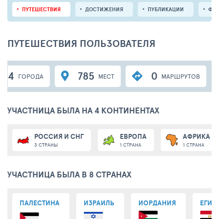
ПУТЕШЕСТВИЯ
ДОСТИЖЕНИЯ
ПУБЛИКАЦИИ
ФО
ПУТЕШЕСТВИЯ ПОЛЬЗОВАТЕЛЯ
84
785
0
ГОРОДА
МЕСТ
МАРШРУТОВ
УЧАСТНИЦА БЫЛА НА 4 КОНТИНЕНТАХ
РОССИЯ И СНГ
ЕВРОПА
АФРИКА
3 СТРАНЫ
1 СТРАНА
1 СТРАНА
УЧАСТНИЦА БЫЛА В 8 СТРАНАХ
ПАЛЕСТИНА
ИЗРАИЛЬ
ИОРДАНИЯ
ЕГИП