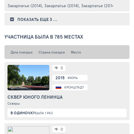
Закарпатье (2014)
,
Закарпатье (2014)
,
Закарпатье (2014)
,
Львов (2
ПОКАЗАТЬ ЕЩЕ 3
...
УЧАСТНИЦА БЫЛА В 785 МЕСТАХ
Дата поездки
Страна поездки
Место
0
2015
ИЮНЬ
КРОНШТАДТ
СКВЕР ЮНОГО ЛЕНИНЦА
Скверы
В ОДИНОЧКУ
БЫЛА 1 РАЗ
0