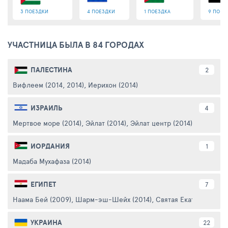
3 ПОЕЗДКИ
4 ПОЕЗДКИ
1 ПОЕЗДКА
9 ПОЕЗ
УЧАСТНИЦА БЫЛА В 84 ГОРОДАХ
ПАЛЕСТИНА
2
Вифлеем (2014, 2014)
,
Иерихон (2014)
ИЗРАИЛЬ
4
Мертвое море (2014)
,
Эйлат (2014)
,
Эйлат центр (2014)
,
Иерусали
ИОРДАНИЯ
1
Мадаба Мухафаза (2014)
ЕГИПЕТ
7
Наама Бей (2009)
,
Шарм-эш-Шейх (2014)
,
Святая Екатерина (20
УКРАИНА
22