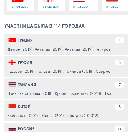
6 ПОЕЗДОК
6 ПОЕЗДОК
8 ПОЕЗДОК
3 ПОЕЗДКИ
УЧАСТНИЦА БЫЛА В 114 ГОРОДАХ
ТУРЦИЯ
4
Демре (2019)
,
Анталия (2019)
,
Анталия (2019)
,
Текирова (2019, 201
ГРУЗИЯ
6
Гудаури (2018)
,
Телави (2018)
,
Тбилиси (2018)
,
Саирме (2018)
,
Мцх
ТАИЛАНД
7
Пхи-Пхи острова (2018)
,
Краби Провинция (2018)
,
Пхангнга (2018
КИТАЙ
3
Хайнань о. (2017)
,
Санья (2017)
,
Дадунхай (2019)
РОССИЯ
74