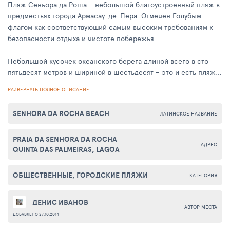
Пляж Сеньора да Роша – небольшой благоустроенный пляж в
предместьях города Армасау-де-Пера. Отмечен Голубым
флагом как соответствующий самым высоким требованиям к
безопасности отдыха и чистоте побережья.
Небольшой кусочек океанского берега длиной всего в сто
пятьдесят метров и шириной в шестьдесят – это и есть пляж
Сеньора да Роша. Его границы с востока и запада четко
РАЗВЕРНУТЬ ПОЛНОЕ ОПИСАНИЕ
обозначены уходящими в океан крутыми скалами. Море
постепенно «отгрызает» у них куски породы, открывая
SENHORA DA ROCHA BEACH
ЛАТИНСКОЕ НАЗВАНИЕ
отвесные срезы, многослойные, как пирог «Наполеон». На
скале у западной оконечности пляжа сохранились остатки
PRAIA DA SENHORA DA ROCHA
древнего форта с часовней Богородицы-на-Скале. Под ними,
АДРЕС
QUINTA DAS PALMEIRAS, LAGOA
сквозь толщу горы, прорыт туннель, через который можно
попасть в соседнюю бухту.
ОБЩЕСТВЕННЫЕ, ГОРОДСКИЕ ПЛЯЖИ
КАТЕГОРИЯ
Пляж Сеньора да Роша оборудован бесплатной парковкой,
пунктом проката лодок, душевыми кабинами и зонтами. На
ДЕНИС ИВАНОВ
пляже постоянно дежурит медицинский работник для
АВТОР МЕСТА
ДОБАВЛЕНО 27.10.2014
оказания необходимой помощи. Работает ресторан и бар.