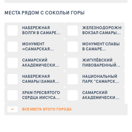
МЕСТА РЯДОМ С СОКОЛЬИ ГОРЫ
НАБЕРЕЖНАЯ
ЖЕЛЕЗНОДОРОЖНЫЙ
ВОЛГИ В САМАРЕ
ВОКЗАЛ САМАРЫ
(VOLGA
(RAILWAY STATION IN
EMBANKMENT)
SAMARA)
МОНУМЕНТ
МОНУМЕНТ СЛАВЫ
«САМАРСКАЯ
В САМАРЕ
ЛАДЬЯ» (SAMARA
(MONUMENT OF
BOAT MONUMENT)
GLORY IN SAMARA)
САМАРСКИЙ
ЖИГУЛЁВСКИЙ
АКАДЕМИЧЕСКИЙ
ПИВОВАРЕННЫЙ
ТЕАТР ДРАМЫ
ЗАВОД (ZHIGULI
(SAMARA STATE
BREWERY)
НАБЕРЕЖНАЯ
НАЦИОНАЛЬНЫЙ
ACADEMIC DRAMA
САМАРЫ (SAMARA
ПАРК "САМАРСКАЯ
THEATRE)
QUAY)
ЛУКА" (NATIONAL
PARK "SAMARA
ХРАМ ПРЕСВЯТОГО
САМАРСКИЙ
BEND')
СЕРДЦА ИИСУСА
АКАДЕМИЧЕСКИЙ
(TEMPLE OF THE
ТЕАТР ОПЕРЫ И
SACRED HEART OF
БАЛЕТА (SAMARA
ВСЕ МЕСТА ЭТОГО ГОРОДА
JESUS)
ACADEMIC OPERA
AND BALLET
THEATRE)