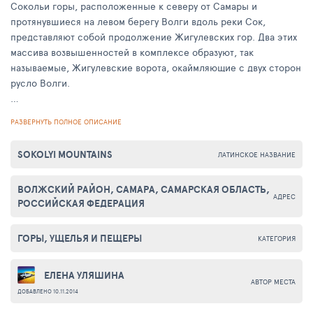
Сокольи горы, расположенные к северу от Самары и
протянувшиеся на левом берегу Волги вдоль реки Сок,
представляют собой продолжение Жигулевских гор. Два этих
массива возвышенностей в комплексе образуют, так
называемые, Жигулевские ворота, окаймляющие с двух сторон
русло Волги.
В районе Сокольих гор расположено несколько поселков,
РАЗВЕРНУТЬ ПОЛНОЕ ОПИСАНИЕ
входящих в границы города, это одна из живописнейших
частей Самары. Свое название массив получил благодаря
SOKOLYI MOUNTAINS
ЛАТИНСКОЕ НАЗВАНИЕ
тому, что на протяжении долгого времени здесь
располагались места массового гнездования птиц семейства
ВОЛЖСКИЙ РАЙОН, САМАРА, САМАРСКАЯ ОБЛАСТЬ,
соколиных. В наши дни это уже редкость, поскольку с
АДРЕС
РОССИЙСКАЯ ФЕДЕРАЦИЯ
середины ХХ века на северном склоне Сокольих Гор начал
работать карьер для переработки горных пород и
производства щебня, который широко используется при
ГОРЫ, УЩЕЛЬЯ И ПЕЩЕРЫ
КАТЕГОРИЯ
строительства.
ЕЛЕНА УЛЯШИНА
АВТОР МЕСТА
ДОБАВЛЕНО 10.11.2014