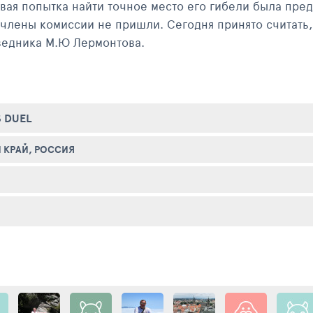
ая попытка найти точное место его гибели была пред
лены комиссии не пришли. Сегодня принято считать,
оведника М.Ю Лермонтова.
й каменной пирамидой, а в 1901 году появился первы
дан обелиск из кисловодского песчаника с бронзовы
Л. А. Дитриха и В. В. Козлова.
S DUEL
ная дорога, и он входит в список самых посещаемых ме
 КРАЙ, РОССИЯ