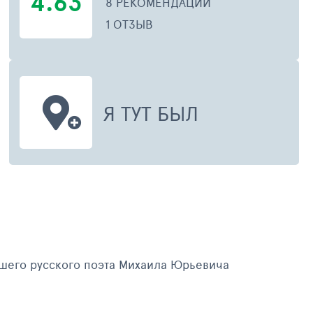
4.63
8 РЕКОМЕНДАЦИЙ
1 ОТЗЫВ
Я ТУТ БЫЛ
АПРЕЛЬ 2017
ИЮНЬ 
йшего русского поэта Михаила Юрьевича