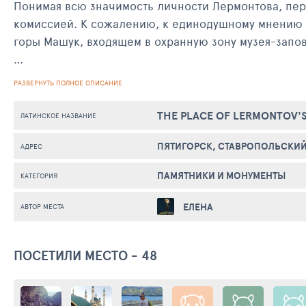
Понимая всю значимость личности Лермонтова, перв
комиссией. К сожалению, к единодушному мнению ч
горы Машук, входящем в охранную зону музея-зап
Первоначально это место было обозначено небольшо
РАЗВЕРНУТЬ ПОЛНОЕ ОПИСАНИЕ
юбилею поэта скульптором Б.М.Микешиным был соз
вокруг памятника выполнена по проекту художников 
THE PLACE OF LERMONTOV'
ЛАТИНСКОЕ НАЗВАНИЕ
В настоящее время к памятнику ведет благоустроен
ПЯТИГОРСК, СТАВРОПОЛЬСКИЙ
АДРЕС
ПАМЯТНИКИ И МОНУМЕНТЫ
КАТЕГОРИЯ
ЕЛЕНА
АВТОР МЕСТА
ПОСЕТИЛИ МЕСТО - 48