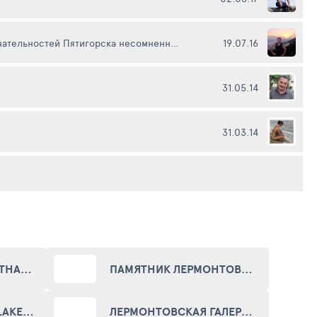
одной из достопримечательностей Пятигорска несомненно является гора Машук. У подножья этой горы находится памятник и обелиск М.Ю. Лермонтову обозначающие место его гибели на дуэли. Место в парковой зоне, очень много зелени вокруг, можно тропинке вверх подняться и на саму гору на смотровую (правда идти много), а можно воспользоваться канаткой на которую можно дойти протопав по асфальтовой дорожке в правую сторону (от памятника если стоять к нему лицом) минут 20 прогулочным шагом
19.07.16
31.05.14
31.03.14
ПЯТИГОРСКАЯ КАНАТНАЯ ДОРОГА (PYATIGORSK ROPEWAY)
ПАМЯТНИК ЛЕРМОНТОВУ НА МЕСТЕ ДУЭЛИ (MONUMENT TO LERMONTOV ON THE DUEL PLACE)
ОЗЕРО "ПРОВАЛЪ" (LAKE "PROVAL")
ЛЕРМОНТОВСКАЯ ГАЛЕРЕЯ (LERMONTOVSKY GALLERY)