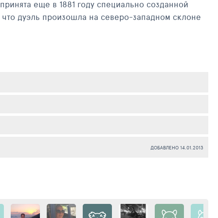
принята еще в 1881 году специально созданной
 что дуэль произошла на северо-западном склоне
й памятник из гипса и дерева. К столетнему
м бюстом поэта в небольшой круглой нише. Ограда
ст Пятигорска.
ДОБАВЛЕНО 14.01.2013