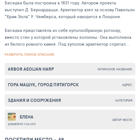
Беседка была построена в 1831 году. Автором проекта
выступил Д. Бернардацци. Архитектор взял за основу Павильон
"Храм Эола" У. Чемберса, который находится в Лондоне.
Беседка представляла из себя куполообразную ротонду,
вместо стен у которой установлены колонны. Она выполнена
из белого ровного камня. Под куполом архитектор спрятал
музыкальное подобие арфы. При помощи ветра конструкция
РАЗВЕРНУТЬ ПОЛНОЕ ОПИСАНИЕ
издавала звук. Он был слышен практически во всех
окрестностях Пятигорска.
ARBOR AEOLIAN HARP
ЛАТИНСКОЕ НАЗВАНИЕ
Чуть позже, в 1972 году беседка была реконструирована, а
ГОРА МАШУК, ГОРОД ПЯТИГОРСК
вместо старого музыкального оборудования на куполе
АДРЕС
установили электромеханическое устройство, которое тоже
работало от ветра. Оно прослужила почти 20 лет. В 2008 году
ЗДАНИЯ И СООРУЖЕНИЯ
КАТЕГОРИЯ
технику заменили на современную аудиоаппаратуру, которая
уже не зависит от природных условия, а играет от
ЕЛЕНА
электричества.
АВТОР МЕСТА
ДОБАВЛЕНО 11.04.2013
ПОСЕТИЛИ МЕСТО - 48