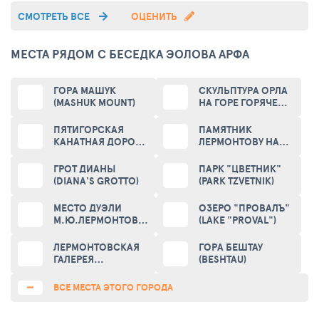
СМОТРЕТЬ ВСЕ
ОЦЕНИТЬ
МЕСТА РЯДОМ С БЕСЕДКА ЭОЛОВА АРФА
ГОРА МАШУК
СКУЛЬПТУРА ОРЛА
(MASHUK MOUNT)
НА ГОРЕ ГОРЯЧЕЙ
(EAGLE - A SYMBOL
OF THE CAUCASIAN
ПЯТИГОРСКАЯ
ПАМЯТНИК
MINERAL WATERS)
КАНАТНАЯ ДОРОГА
ЛЕРМОНТОВУ НА
(PYATIGORSK
МЕСТЕ ДУЭЛИ
ROPEWAY)
(MONUMENT TO
ГРОТ ДИАНЫ
ПАРК "ЦВЕТНИК"
LERMONTOV ON THE
(DIANA'S GROTTO)
(PARK TZVETNIK)
DUEL PLACE)
МЕСТО ДУЭЛИ
ОЗЕРО "ПРОВАЛЪ"
М.Ю.ЛЕРМОНТОВА
(LAKE "PROVAL")
(THE PLACE OF
LERMONTOV'S
ЛЕРМОНТОВСКАЯ
ГОРА БЕШТАУ
DUEL)
ГАЛЕРЕЯ
(BESHTAU)
(LERMONTOVSKY
GALLERY)
ВСЕ МЕСТА ЭТОГО ГОРОДА