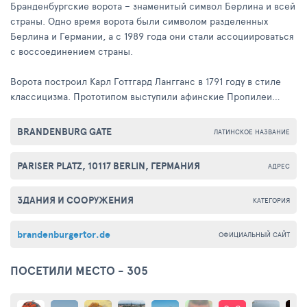
Бранденбургские ворота – знаменитый символ Берлина и всей
страны. Одно время ворота были символом разделенных
Берлина и Германии, а с 1989 года они стали ассоциироваться
с воссоединением страны.
Ворота построил Карл Готтгард Лангганс в 1791 году в стиле
классицизма. Прототипом выступили афинские Пропилеи
Акрополя. Квадригу с богиней Победы построил Иоганн
Готфрид Шадов.
BRANDENBURG GATE
ЛАТИНСКОЕ НАЗВАНИЕ
Во время Второй мировой войны ворота почти полностью
PARISER PLATZ, 10117 BERLIN, ГЕРМАНИЯ
АДРЕС
разрушили. Их восстановили в 1956 году. Сегодня ворота
прекрасно сочетаются с архитектурой зданий Парижской
ЗДАНИЯ И СООРУЖЕНИЯ
площади Берлина.
КАТЕГОРИЯ
brandenburgertor.de
ОФИЦИАЛЬНЫЙ САЙТ
ПОСЕТИЛИ МЕСТО - 305