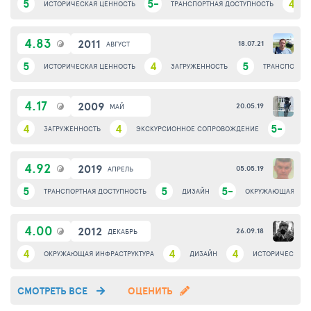
5
5-
4
ИСТОРИЧЕСКАЯ ЦЕННОСТЬ
ТРАНСПОРТНАЯ ДОСТУПНОСТЬ
4.83
2011
18.07.21
АВГУСТ
5
4
5
ИСТОРИЧЕСКАЯ ЦЕННОСТЬ
ЗАГРУЖЕННОСТЬ
ТРАНСПОРТНА
4.17
2009
20.05.19
МАЙ
4
4
5-
ЗАГРУЖЕННОСТЬ
ЭКСКУРСИОННОЕ СОПРОВОЖДЕНИЕ
ДИЗ
4.92
2019
05.05.19
АПРЕЛЬ
5
5
5-
ТРАНСПОРТНАЯ ДОСТУПНОСТЬ
ДИЗАЙН
ОКРУЖАЮЩАЯ ИНФ
4.00
2012
26.09.18
ДЕКАБРЬ
4
4
4
ОКРУЖАЮЩАЯ ИНФРАСТРУКТУРА
ДИЗАЙН
ИСТОРИЧЕСКАЯ 
СМОТРЕТЬ ВСЕ
ОЦЕНИТЬ