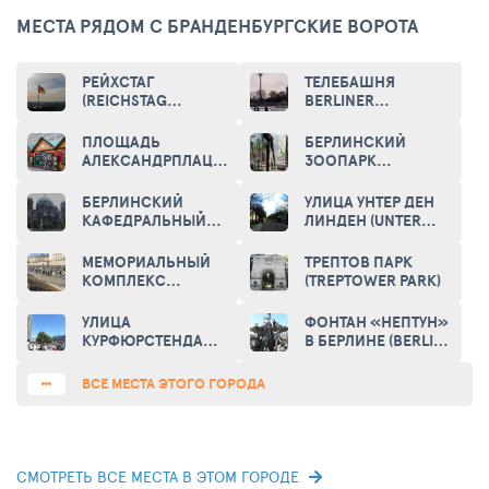
МЕСТА РЯДОМ С БРАНДЕНБУРГСКИЕ ВОРОТА
РЕЙХСТАГ
ТЕЛЕБАШНЯ
(REICHSTAG
BERLINER
BUILDING)
FERNSEHTURM
(BERLINER
ПЛОЩАДЬ
БЕРЛИНСКИЙ
FERNSEHTURM)
АЛЕКСАНДРПЛАЦ
ЗООПАРК
(ALEXANDERPLATZ)
(ZOOLOGISCHER
GARTEN BERLIN)
БЕРЛИНСКИЙ
УЛИЦА УНТЕР ДЕН
КАФЕДРАЛЬНЫЙ
ЛИНДЕН (UNTER
СОБОР (BERLIN
DEN LINDEN STREET)
CATHEDRAL)
МЕМОРИАЛЬНЫЙ
ТРЕПТОВ ПАРК
КОМПЛЕКС
(TREPTOWER PARK)
«БЕРЛИНСКАЯ
СТЕНА» (MEMORIAL
УЛИЦА
ФОНТАН «НЕПТУН»
OF THE BERLIN
КУРФЮРСТЕНДАММ
В БЕРЛИНЕ (BERLIN
WALL)
(KURFUERSTENDAMM)
NEPTUNE FOUNTAIN)
ВСЕ МЕСТА ЭТОГО ГОРОДА
СМОТРЕТЬ ВСЕ МЕСТА В ЭТОМ ГОРОДЕ