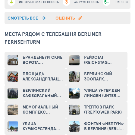
4
3
5-
ИСТОРИЧЕСКАЯ ЦЕННОСТЬ
ЗАГРУЖЕННОСТЬ
ТРАНСПОРТНА
СМОТРЕТЬ ВСЕ
ОЦЕНИТЬ
МЕСТА РЯДОМ С ТЕЛЕБАШНЯ BERLINER
FERNSEHTURM
БРАНДЕНБУРГСКИЕ
РЕЙХСТАГ
ВОРОТА
(REICHSTAG
(BRANDENBURG
BUILDING)
GATE)
ПЛОЩАДЬ
БЕРЛИНСКИЙ
АЛЕКСАНДРПЛАЦ
ЗООПАРК
(ALEXANDERPLATZ)
(ZOOLOGISCHER
GARTEN BERLIN)
БЕРЛИНСКИЙ
УЛИЦА УНТЕР ДЕН
КАФЕДРАЛЬНЫЙ
ЛИНДЕН (UNTER
СОБОР (BERLIN
DEN LINDEN STREET)
CATHEDRAL)
МЕМОРИАЛЬНЫЙ
ТРЕПТОВ ПАРК
КОМПЛЕКС
(TREPTOWER PARK)
«БЕРЛИНСКАЯ
СТЕНА» (MEMORIAL
УЛИЦА
ФОНТАН «НЕПТУН»
OF THE BERLIN
КУРФЮРСТЕНДАММ
В БЕРЛИНЕ (BERLIN
WALL)
(KURFUERSTENDAMM)
NEPTUNE FOUNTAIN)