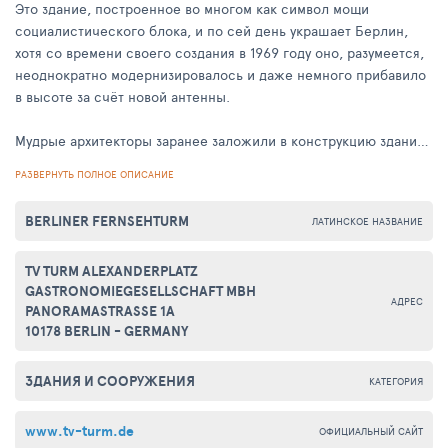
Это здание, построенное во многом как символ мощи
социалистического блока, и по сей день украшает Берлин,
хотя со времени своего создания в 1969 году оно, разумеется,
неоднократно модернизировалось и даже немного прибавило
в высоте за счёт новой антенны.
Мудрые архитекторы заранее заложили в конструкцию здания
место для обзора Берлина, и теперь сотни людей, за минуту
РАЗВЕРНУТЬ ПОЛНОЕ ОПИСАНИЕ
поднимаясь на лифтах на более чем двухсотметровую высоту,
могут насладиться потрясающими видами, которые
BERLINER FERNSEHTURM
ЛАТИНСКОЕ НАЗВАНИЕ
открываются со смотровой площадки Берлинской телебашни
на этот замечательный город. Однако, смотровая площадка
TV TURM ALEXANDERPLATZ
славна не только своей живописной панорамой на Берлин, но
GASTRONOMIEGESELLSCHAFT MBH
и одним из лучших в Берлине ресторанов, который находится
АДРЕС
PANORAMASTRASSE 1A
в этом же здании чуть выше.
10178 BERLIN - GERMANY
Безусловно, посещение смотровой площадки телебашни
ЗДАНИЯ И СООРУЖЕНИЯ
Берлина – обязательный пункт в программе для каждого, кто
КАТЕГОРИЯ
хочет по-настоящему насладиться этим городом.
www.tv-turm.de
ОФИЦИАЛЬНЫЙ САЙТ