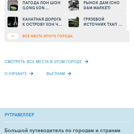
(VINPEARL
EMBANKMENT)
ПАГОДА ЛОН ШОН
РЫНОК ДАМ (CHO
UNDERWATER
(LONG SON
DAM MARKET)
WORLD)
PAGODA)
КАНАТНАЯ ДОРОГА
ГРЯЗЕВОЙ
К ОСТРОВУ ХОН ЧЕ
ИСТОЧНИК ТХАП БА
(VINPEARL CABLE
(THAP BA HOT
CAR)
SPRING)
ВСЕ МЕСТА ЭТОГО ГОРОДА
СМОТРЕТЬ ВСЕ МЕСТА В ЭТОМ ГОРОДЕ
О НЯЧАНГЕ
ВЬЕТНАМ
РУТРАВЕЛЛЕР
Большой путеводитель по городам и странам