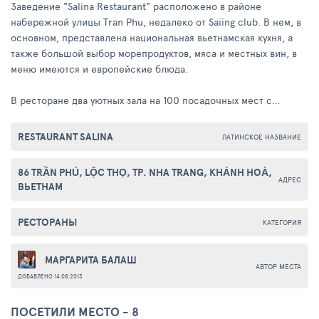
Заведение "Salina Restaurant" расположено в районе
набережной улицы Tran Phu, недалеко от Saiing club. В нем, в
основном, представлена национальная вьетнамская кухня, а
также большой выбор морепродуктов, мяса и местных вин, в
меню имеются и европейские блюда.
В ресторане два уютных зала на 100 посадочных мест с
европейским интерьером: на стенах красуются живописные
полотна художников, а дизайн ресторана выполнен в красно-
RESTAURANT SALINA
ЛАТИНСКОЕ НАЗВАНИЕ
коричневых тонах. Цены для курорта выше среднего, но
вежливое и неторопливое обслуживание, уютная атмосфера
86 TRẦN PHÚ, LỘC THỌ, TP. NHA TRANG, KHÁNH HOÀ,
отвечают заявленным ценам в меню.
АДРЕС
ВЬЕТНАМ
РЕСТОРАНЫ
КАТЕГОРИЯ
МАРГАРИТА БАЛАШ
АВТОР МЕСТА
ДОБАВЛЕНО 14.08.2013
ПОСЕТИЛИ МЕСТО - 8