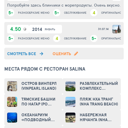
Попробуйте здесь блинчики с морепродукты. Очень вкусно.
5-
5-
4
РАЗНООБРАЗИЕ МЕНЮ
ОБСЛУЖИВАНИЕ
ОРИГИНАЛЬНОСТЬ
4.50
2014
31.07.14
ЯНВАРЬ
5-
4
5-
РАЗНООБРАЗИЕ МЕНЮ
ОБСЛУЖИВАНИЕ
ОРИГИНАЛЬНОСТЬ
СМОТРЕТЬ ВСЕ
ОЦЕНИТЬ
МЕСТА РЯДОМ С РЕСТОРАН SALINA
ОСТРОВ ВИНПЕРЛ
РАЗВЛЕКАТЕЛЬНЫЙ
(VINPEARL ISLAND)
КОМПЛЕКС
"ВИНПЕРЛ"
(VINPEARL)
ТЯМСКИЕ БАШНИ
ПЛЯЖ НХА ТРАНГ
ПО НАГАР (PO
(NHA TRANG BEACH)
NAGAR CHAM
TOWERS)
ОКЕАНАРИУМ
НАБЕРЕЖНАЯ
«ПОДВОДНЫЙ
НЯЧАНГА (NHA
МИР ВИНПЕРЛ»
TRANG