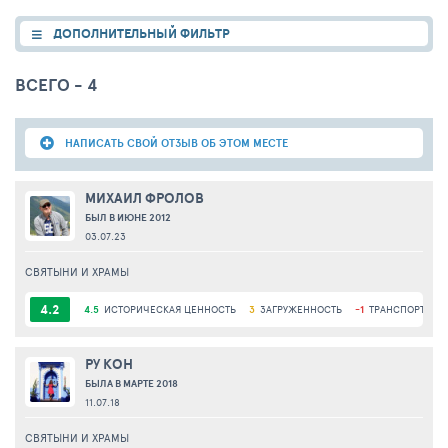
ДОПОЛНИТЕЛЬНЫЙ ФИЛЬТР
ВСЕГО - 4
НАПИСАТЬ СВОЙ ОТЗЫВ ОБ ЭТОМ МЕСТЕ
МИХАИЛ ФРОЛОВ
БЫЛ В ИЮНЕ 2012
03.07.23
СВЯТЫНИ И ХРАМЫ
4.2
4.5
ИСТОРИЧЕСКАЯ ЦЕННОСТЬ
3
ЗАГРУЖЕННОСТЬ
-1
ТРАНСПОРТНАЯ
РУ КОН
БЫЛА В МАРТЕ 2018
11.07.18
СВЯТЫНИ И ХРАМЫ