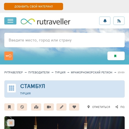
ДОБАВИТЬ СВОЙ МАТЕРИАЛ
Введите место, город или страну
РУТРАВЕЛЛЕР
ПУТЕВОДИТЕЛИ
ТУРЦИЯ
МРАМОРНОМОРСКИЙ РЕГИОН
ИНФОР
СТАМБУЛ
ТУРЦИЯ
ОТМЕТИТЬСЯ
ПОДЕ