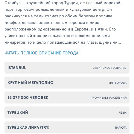
Стамбул — крупнейший город Турции, ее главный морской
порт, торгово-промышленный и культурный центр. Он
раскинулся на семи холмах по обоим берегам пролива
Босфор, являясь единственным городом в мире,
расположенном одновременно и в Европе, и в Азии. Его
удивительный колорит создается высокими шпилями
минаретов, то и дело попадающимися на глаза, шумными
базарами с горами товаров и веселыми продавцами,
ЧИТАТЬ ПОЛНОЕ ОПИСАНИЕ ГОРОДА
цветущими в апреле тюльпанами и каким-то особым
менталитетом местных жителей, которые как будто затерялись
ISTANBUL
между Востоком и Западом, окончательно не причалив ни к
ЛАТИНСКОЕ НАЗВАНИЕ
одному из берегов.
КРУПНЫЙ МЕГАПОЛИС
ТИП ГОРОДА
16 079 000 ЧЕЛОВЕК
ПРОЖИВАЕТ НАСЕЛЕНИЯ
ТУРЕЦКИЙ
ЯЗЫК
ТУРЕЦКАЯ ЛИРА (TRY)
ВАЛЮТА