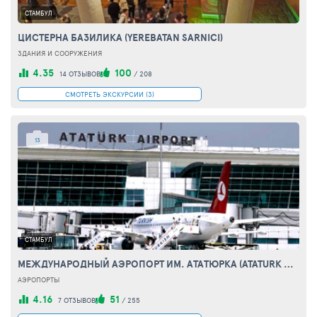
СТАМБУЛ
ЦИСТЕРНА БАЗИЛИКА (YEREBATAN SARNICI)
ЗДАНИЯ И СООРУЖЕНИЯ
4.35
100
14 ОТЗЫВОВ
/
208
СМОТРЕТЬ ЭКСКУРСИИ (3)
13
СТАМБУЛ
МЕЖДУНАРОДНЫЙ АЭРОПОРТ ИМ. АТАТЮРКА (ATATURK AIRPORT)
АЭРОПОРТЫ
4.16
51
7 ОТЗЫВОВ
/
255