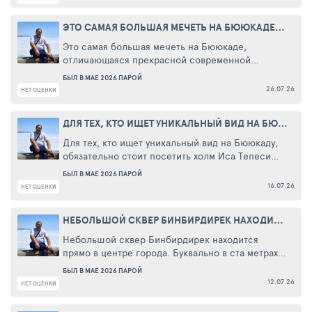
ЭТО САМАЯ БОЛЬШАЯ МЕЧЕТЬ НА БЮЮКАДЕ, ОТЛИЧАЮЩАЯСЯ ...
Это самая большая мечеть на Бююкаде,
отличающаяся прекрасной современной
архитектурой.
БЫЛ В МАЕ 2026 ПАРОЙ
Эта мечеть, построенная на месте старой
26.07.26
НЕТ ОЦЕНКИ
мечети базара, расположена на побережье,
СЕРВИСОВ
слева от пирса. Проект-победитель
ДЛЯ ТЕХ, КТО ИЩЕТ УНИКАЛЬНЫЙ ВИД НА БЮЮКАДУ, ОБЯЗАТЕЛЬНО ...
архитектурного конкурса был реализован и
открыт в первые дни 2023 года.
Для тех, кто ищет уникальный вид на Бююкаду,
Мечеть Хаджи Али Осман Вар в Бююкаде была
обязательно стоит посетить холм Иса Тепеси
открыта для богослужений.
(Холм Иисуса). Вид на море и острова с холма
БЫЛ В МАЕ 2026 ПАРОЙ
просто великолепный. Находиться здесь очень
16.07.26
НЕТ ОЦЕНКИ
приятно.
СЕРВИСОВ
Здесь также есть пешеходные тропы,
НЕБОЛЬШОЙ СКВЕР БИНБИРДИРЕК НАХОДИТСЯ ПРЯМО В ЦЕНТРЕ ...
позволяющие провести время на природе.
Здесь царит спокойная и умиротворяющая
Небольшой сквер Бинбирдирек находится
атмосфера. Идеальное место для тех, кто хочет
прямо в центре города. Буквально в ста метрах
отдохнуть от суеты и расслабиться.
находится Голубая мечеть, рядом трамвайная
БЫЛ В МАЕ 2026 ПАРОЙ
остановка.
12.07.26
НЕТ ОЦЕНКИ
Хорошие рестораны, гранд базар - всё рядом.
СЕРВИСОВ