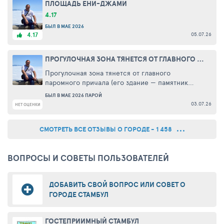
ПЛОЩАДЬ ЕНИ-ДЖАМИ
4.17
БЫЛ В МАЕ 2026
05.07.26
4.17
ПРОГУЛОЧНАЯ ЗОНА ТЯНЕТСЯ ОТ ГЛАВНОГО ПАРОМНОГО ПРИЧАЛА (ЕГО ...
Прогулочная зона тянется от главного
паромного причала (его здание — памятник
османской архитектуры, построено в 1914 году)
БЫЛ В МАЕ 2026 ПАРОЙ
вдоль береговой линии. Поскольку береговая
03.07.26
НЕТ ОЦЕНКИ
линия скалистая, протяжённость набережной
СЕРВИСОВ
не очень большая — около 1,5 км. Но место
СМОТРЕТЬ ВСЕ ОТЗЫВЫ О ГОРОДЕ - 1 458
очень атмосферное: можно неспешно идти,
разглядывая домики, в том числе исторические
(например, отель Splendid Palace, работающий с
ВОПРОСЫ И СОВЕТЫ ПОЛЬЗОВАТЕЛЕЙ
1908 года), и наслаждаясь видами на Мраморное
море. Особенно впечатляют закаты.
Если вы впервые на Бююкаде, начните с этой
ДОБАВИТЬ СВОЙ ВОПРОС ИЛИ СОВЕТ О
набережной
ГОРОДЕ СТАМБУЛ
ГОСТЕПРИИМНЫЙ СТАМБУЛ