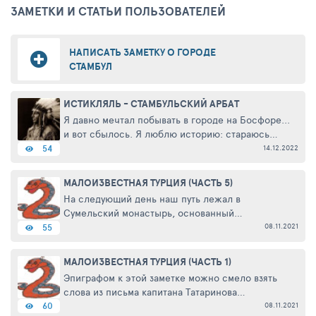
ЗАМЕТКИ И СТАТЬИ ПОЛЬЗОВАТЕЛЕЙ
НАПИСАТЬ ЗАМЕТКУ О ГОРОДЕ
СТАМБУЛ
ИСТИКЛЯЛЬ - СТАМБУЛЬСКИЙ АРБАТ
Я давно мечтал побывать в городе на Босфоре...
и вот сбылось. Я люблю историю: стараюсь
понять её альтернативные версии, создать свои
14.12.2022
54
и конечно увидеть многое своими глазами. В
этой связи город ...
МАЛОИЗВЕСТНАЯ ТУРЦИЯ (ЧАСТЬ 5)
На следующий день наш путь лежал в
Сумельский монастырь, основанный
понтийскими греками в IV веке и процветавший
08.11.2021
55
вплоть до века XX-го, когда после поражения
греков в войне турки выселили их из Малой ...
МАЛОИЗВЕСТНАЯ ТУРЦИЯ (ЧАСТЬ 1)
Эпиграфом к этой заметке можно смело взять
слова из письма капитана Татаринова
(В.А.Каверин, Два капитана): «Неудачи
08.11.2021
60