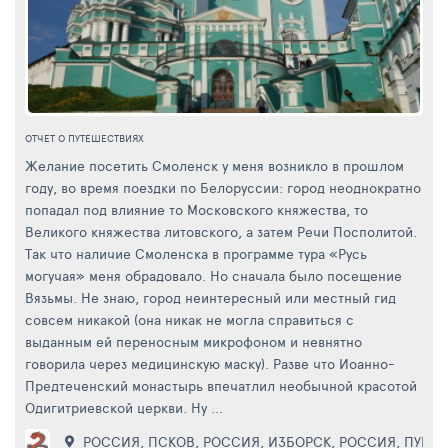
ОТЧЕТ О ПУТЕШЕСТВИЯХ
Желание посетить Смоленск у меня возникло в прошлом
году, во время поездки по Белоруссии: город неоднократно
попадал под влияние то Московского княжества, то
Великого княжества литовского, а затем Речи Посполитой.
Так что наличие Смоленска в программе тура «Русь
могучая» меня обрадовало. Но сначала было посещение
Вязьмы. Не знаю, город неинтересный или местный гид
совсем никакой (она никак не могла справиться с
выданным ей переносным микрофоном и невнятно
говорила через медицинскую маску). Разве что Иоанно-
Предтеченский монастырь впечатлил необычной красотой
Одигитриевской церкви. Ну ...
РОССИЯ
,
ПСКОВ
,
РОССИЯ
,
ИЗБОРСК
,
РОССИЯ
,
ПУШК