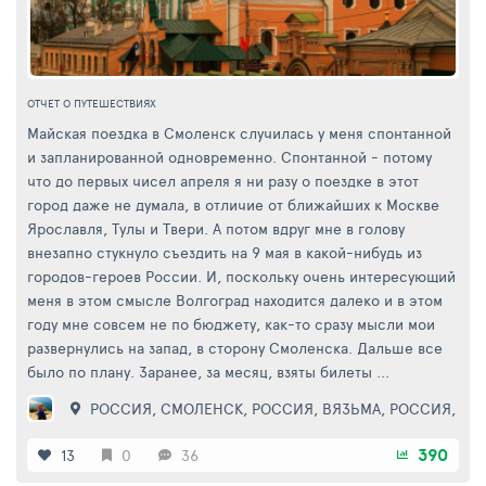
ОТЧЕТ О ПУТЕШЕСТВИЯХ
Майская поездка в Смоленск случилась у меня спонтанной
и запланированной одновременно. Спонтанной - потому
что до первых чисел апреля я ни разу о поездке в этот
город даже не думала, в отличие от ближайших к Москве
Ярославля, Тулы и Твери. А потом вдруг мне в голову
внезапно стукнуло съездить на 9 мая в какой-нибудь из
городов-героев России. И, поскольку очень интересующий
меня в этом смысле Волгоград находится далеко и в этом
году мне совсем не по бюджету, как-то сразу мысли мои
развернулись на запад, в сторону Смоленска. Дальше все
было по плану. Заранее, за месяц, взяты билеты ...
РОССИЯ
,
СМОЛЕНСК
,
РОССИЯ
,
ВЯЗЬМА
,
РОССИЯ
,
СМ
390
13
0
36