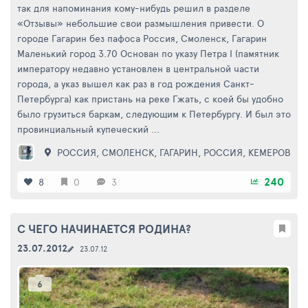
так для напоминания кому-нибудь решил в разделе
«Отзывы» небольшие свои размышления привести. О
городе Гагарин без пафоса Россия, Смоленск, Гагарин
Маленький город 3.70 Основан по указу Петра I (памятник
императору недавно установлен в центральной части
города, а указ вышел как раз в год рождения Санкт-
Петербурга) как пристань на реке Гжать, с коей бы удобно
было грузиться баркам, следующим к Петербургу. И был это
провинциальный купеческий ...
РОССИЯ
,
СМОЛЕНСК
,
ГАГАРИН
,
РОССИЯ
,
КЕМЕРОВО
,
240
8
0
3
С ЧЕГО НАЧИНАЕТСЯ РОДИНА?
23.07.2012
23.07.12
6