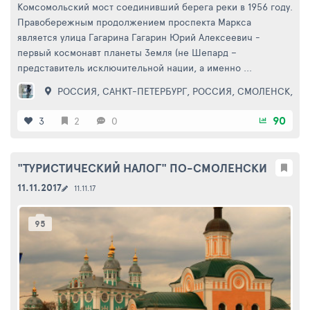
Комсомольский мост соединивший берега реки в 1956 году.
Правобережным продолжением проспекта Маркса
является улица Гагарина Гагарин Юрий Алексеевич -
первый космонавт планеты Земля (не Шепард –
представитель исключительной нации, а именно ...
РОССИЯ
,
САНКТ-ПЕТЕРБУРГ
,
РОССИЯ
,
СМОЛЕНСК
,
ГА
90
3
2
0
"ТУРИСТИЧЕСКИЙ НАЛОГ" ПО-СМОЛЕНСКИ
11.11.2017
11.11.17
95