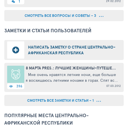
29.02.2012
1
СМОТРЕТЬ ВСЕ ВОПРОСЫ И СОВЕТЫ - 3
ЗАМЕТКИ И СТАТЬИ ПОЛЬЗОВАТЕЛЕЙ
НАПИСАТЬ ЗАМЕТКУ О СТРАНЕ ЦЕНТРАЛЬНО-
АФРИКАНСКАЯ РЕСПУБЛИКА
8 МАРТА PRES.: ЛУЧШИЕ ЖЕНЩИНЫ-ПУТЕШЕСТВЕННИЦЫ
Мне очень нравятся летние ночи, еще больше
я восхищаюсь летними ночами в горах. Спят все
стрекочащие, мычащие, гавкающие, блеющие и
07.03.2012
396
поющие, окунаются в сон могучие деревья,
травы и даже бурные ...
СМОТРЕТЬ ВСЕ ЗАМЕТКИ И СТАТЬИ - 1
ПОПУЛЯРНЫЕ МЕСТА ЦЕНТРАЛЬНО-
АФРИКАНСКОЙ РЕСПУБЛИКИ