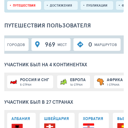
ПУТЕШЕСТВИЯ
ДОСТИЖЕНИЯ
ПУБЛИКАЦИИ
ФО
ПУТЕШЕСТВИЯ ПОЛЬЗОВАТЕЛЯ
45
969
0
ГОРОДОВ
МЕСТ
МАРШРУТОВ
УЧАСТНИК БЫЛ НА 4 КОНТИНЕНТАХ
РОССИЯ И СНГ
ЕВРОПА
АФРИКА
5 СТРАН
16 СТРАН
1 СТРАНА
УЧАСТНИК БЫЛ В 27 СТРАНАХ
АЛБАНИЯ
ШВЕЙЦАРИЯ
ХОРВАТИЯ
ВЬЕТ