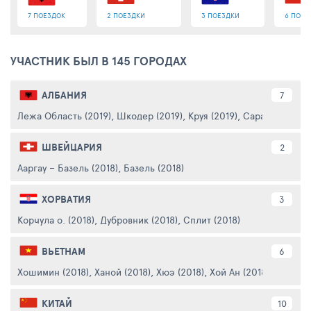
7 ПОЕЗДОК
2 ПОЕЗДКИ
3 ПОЕЗДКИ
6 ПОЕЗ
УЧАСТНИК БЫЛ В 145 ГОРОДАХ
АЛБАНИЯ
7
Лежа Область (2019)
,
Шкодер (2019)
,
Круя (2019)
,
Саранда (2019)
ШВЕЙЦАРИЯ
2
Ааргау – Базель (2018)
,
Базель (2018)
ХОРВАТИЯ
3
Корчула о. (2018)
,
Дубровник (2018)
,
Сплит (2018)
ВЬЕТНАМ
6
Хошимин (2018)
,
Ханой (2018)
,
Хюэ (2018)
,
Хой Ан (2018)
,
Дананг 
КИТАЙ
10