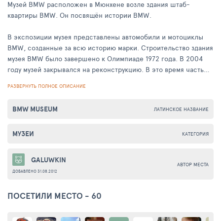
Музей BMW расположен в Мюнхене возле здания штаб-
квартиры BMW. Он посвящён истории BMW.
В экспозиции музея представлены автомобили и мотоциклы
BMW, созданные за всю историю марки. Строительство здания
музея BMW было завершено к Олимпиаде 1972 года. В 2004
году музей закрывался на реконструкцию. В это время часть
его экспозиции выставлялась недалеко от здания музея. 21
РАЗВЕРНУТЬ ПОЛНОЕ ОПИСАНИЕ
июня 2008 года музей был вновь открыт для посещения. К
помещениям музея был добавлен новый павильон,
BMW MUSEUM
ЛАТИНСКОЕ НАЗВАНИЕ
расширивший общую площадь музея до 5000 квадратных
метров. Здесь можно увидеть как автомобили и мотоциклы
МУЗЕИ
прошлых лет, так и современные модели BMW.
КАТЕГОРИЯ
Ежегодно музей BMW посещает чуть более 250 000 человек.
GALUWKIN
АВТОР МЕСТА
Сравнительно небольшую посещаемость музея можно
ДОБАВЛЕНО 31.08.2012
объяснить практически полным отсутствием его рекламы.
ПОСЕТИЛИ МЕСТО - 60