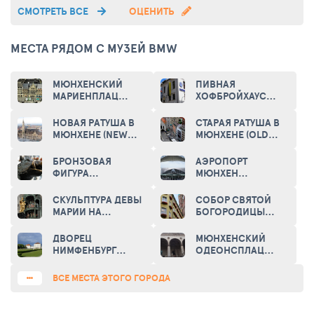
СМОТРЕТЬ ВСЕ
ОЦЕНИТЬ
МЕСТА РЯДОМ С МУЗЕЙ BMW
МЮНХЕНСКИЙ
ПИВНАЯ
МАРИЕНПЛАЦ
ХОФБРОЙХАУС
(MARIENPLATZ)
(HOFBRAUHAUS)
НОВАЯ РАТУША В
СТАРАЯ РАТУША В
МЮНХЕНЕ (NEW
МЮНХЕНЕ (OLD
TOWN HALL IN
TOWN HALL)
MUNICH)
БРОНЗОВАЯ
АЭРОПОРТ
ФИГУРА
МЮНХЕН
КАБАНЧИКА В
(FLUGHAFEN
МЮНХЕНЕ (NARDIS
MÜNCHEN FRANZ
СКУЛЬПТУРА ДЕВЫ
СОБОР СВЯТОЙ
JAZZ CLUB)
JOSEF STRAUSS)
МАРИИ НА
БОГОРОДИЦЫ
ПЛОЩАДИ
(FRAUENKIRCHE)
МАРИЕНПЛАЦ
ДВОРЕЦ
МЮНХЕНСКИЙ
(STATUE DER
НИМФЕНБУРГ
ОДЕОНСПЛАЦ
JUNGFRAU MARIA
(NYMPHENBURG
(ODEONSPLATZ)
AUF DEM
PALACE)
ВСЕ МЕСТА ЭТОГО ГОРОДА
MARIENPLATZ)