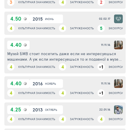
3
4
2
КУЛЬТУРНАЯ ЗНАЧИМОСТЬ
ЗАГРУЖЕННОСТЬ
ЭКСКУРСИОНН
4.50
2015
02.02.17
ИЮНЬ
4
4
5
КУЛЬТУРНАЯ ЗНАЧИМОСТЬ
ЗАГРУЖЕННОСТЬ
ЭКСКУРСИОНН
4.40
11.11.16
Музей БМВ стоит посетить даже если не интересуешься
машинами. А уж если интересуешься то и подавно) в музее
можно ознакомиться с историей компании, увидеть и
4
4
-1
КУЛЬТУРНАЯ ЗНАЧИМОСТЬ
ЗАГРУЖЕННОСТЬ
ЭКСКУРСИОНН
сфотографировать автомобили а так же купить сувениры.
Один из кассиров знает как будет "спасибо" на русском)
4.40
2016
11.11.16
НОЯБРЬ
4
4
-1
КУЛЬТУРНАЯ ЗНАЧИМОСТЬ
ЗАГРУЖЕННОСТЬ
ЭКСКУРСИОНН
4.25
2013
22.01.16
ОКТЯБРЬ
4
4
4
КУЛЬТУРНАЯ ЗНАЧИМОСТЬ
ЗАГРУЖЕННОСТЬ
ЭКСКУРСИОНН