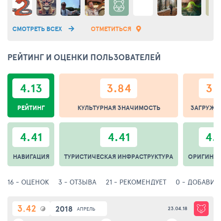
СМОТРЕТЬ ВСЕХ
ОТМЕТИТЬСЯ
РЕЙТИНГ И ОЦЕНКИ ПОЛЬЗОВАТЕЛЕЙ
4.13
3.84
3.
РЕЙТИНГ
КУЛЬТУРНАЯ ЗНАЧИМОСТЬ
ЗАГРУЖЕ
4.41
4.41
4.
НАВИГАЦИЯ
ТУРИСТИЧЕСКАЯ ИНФРАСТРУКТУРА
ОРИГИНА
16 - ОЦЕНОК
3 - ОТЗЫВА
21 - РЕКОМЕНДУЕТ
0 - ДОБАВИЛ
3.42
2018
23.04.18
АПРЕЛЬ