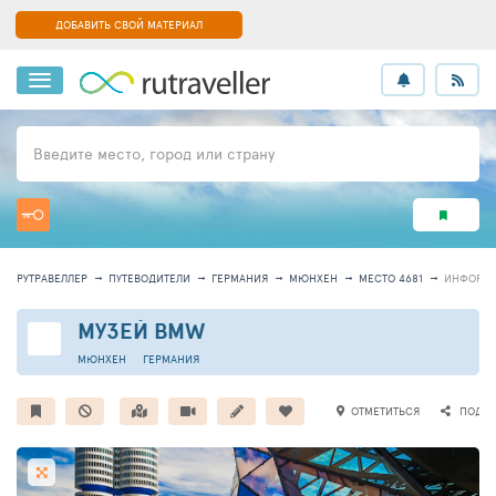
ДОБАВИТЬ СВОЙ МАТЕРИАЛ
Введите место, город или страну
РУТРАВЕЛЛЕР
ПУТЕВОДИТЕЛИ
ГЕРМАНИЯ
МЮНХЕН
МЕСТО 4681
ИНФОРМ
МУЗЕЙ BMW
МЮНХЕН
ГЕРМАНИЯ
ОТМЕТИТЬСЯ
ПОДЕЛ